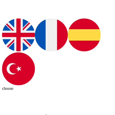
choose