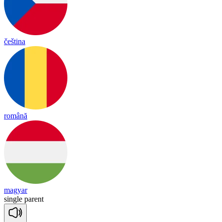
čeština
română
magyar
sin
gle
pa
rent