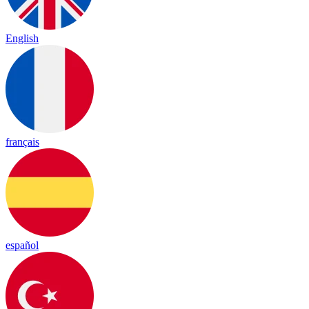
English
français
español