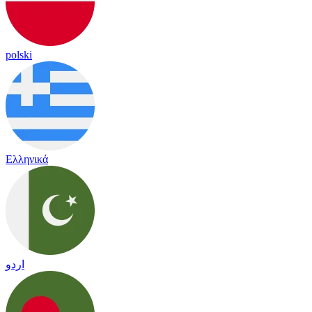
polski
Ελληνικά
اردو