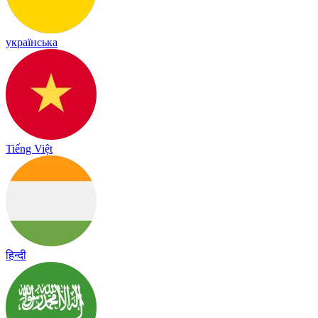
українська
Tiếng Việt
हिन्दी