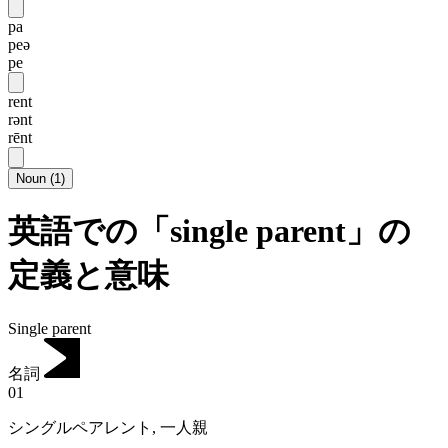
pa
peə
pe
rent
rənt
rēnt
Noun
(
1
)
英語での「single parent」の
定義と意味
Single parent
名詞
01
シングルペアレント
,
一人親