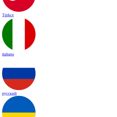
Türkçe
italiano
русский