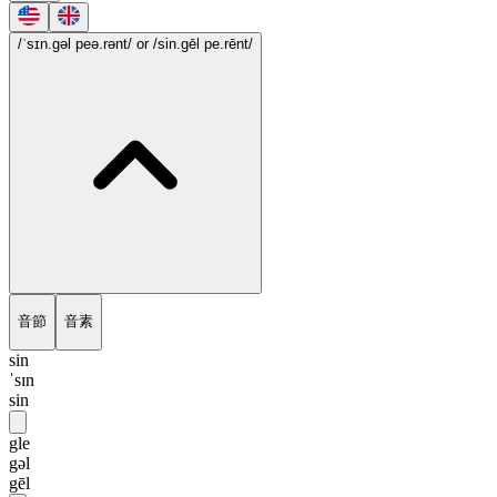
/ˈsɪn.gəl peə.rənt/
or /sin.gēl pe.rēnt/
音節
音素
sin
ˈsɪn
sin
gle
gəl
gēl