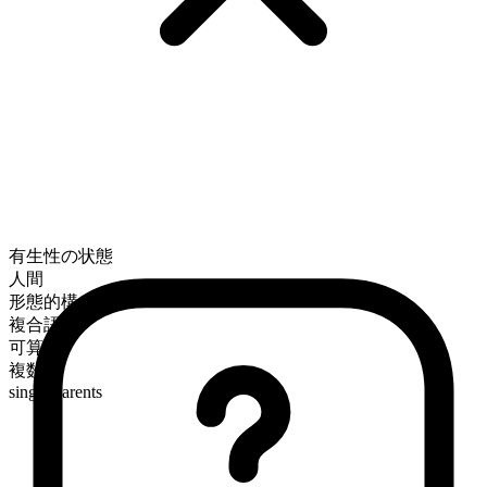
有生性の状態
人間
形態的構成
複合語
可算
複数形
single parents