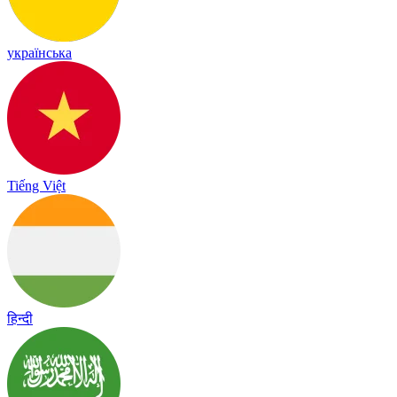
українська
Tiếng Việt
हिन्दी