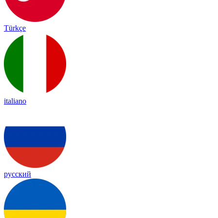
Türkçe
italiano
русский