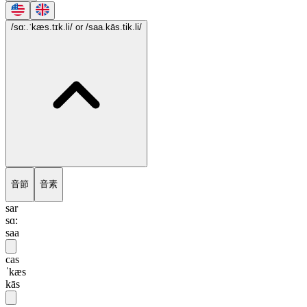
/sɑ:.ˈkæs.tɪk.li/
or /saa.kās.tik.li/
音節
音素
sar
sɑ:
saa
cas
ˈkæs
kās