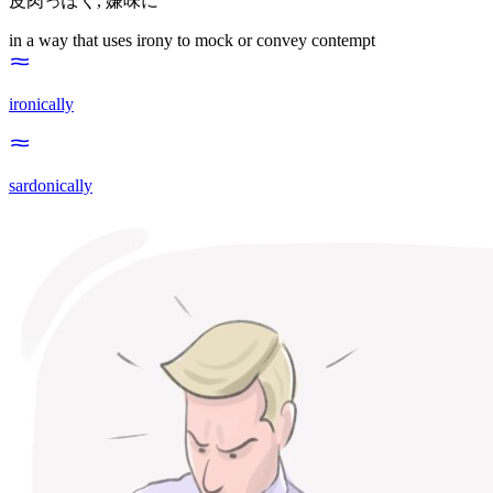
皮肉っぽく
,
嫌味に
in a way that uses irony to mock or convey contempt
ironically
sardonically