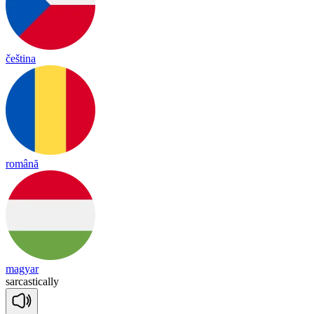
čeština
română
magyar
sar
cas
tica
lly