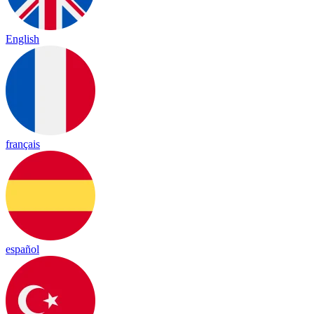
English
français
español