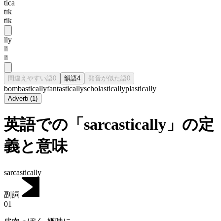
tica
tɪk
tik
lly
li
li
間違えやすい語
0
韻語
4
発音が似た語
0
bombastically
fantastically
scholastically
plastically
Adverb
(
1
)
英語での「sarcastically」の定
義と意味
sarcastically
副詞
01