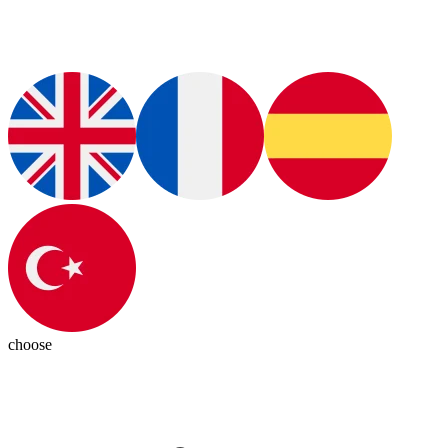
choose