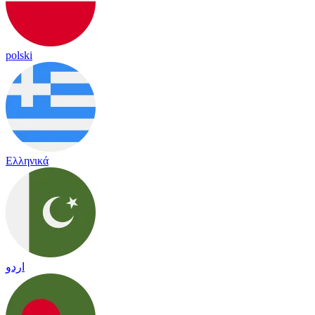
polski
Ελληνικά
اردو