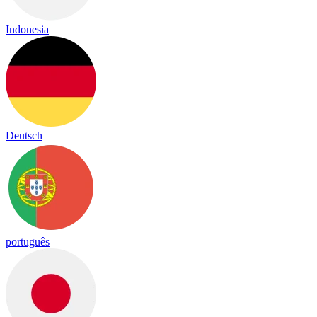
Indonesia
Deutsch
português