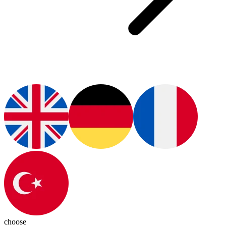
choose