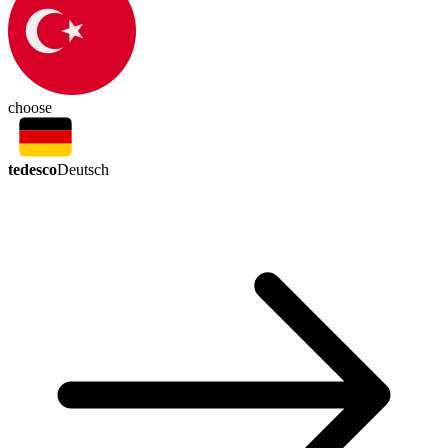
choose
tedesco
Deutsch