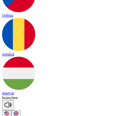
čeština
română
magyar
ho
ney
bee