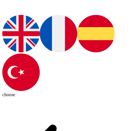
choose