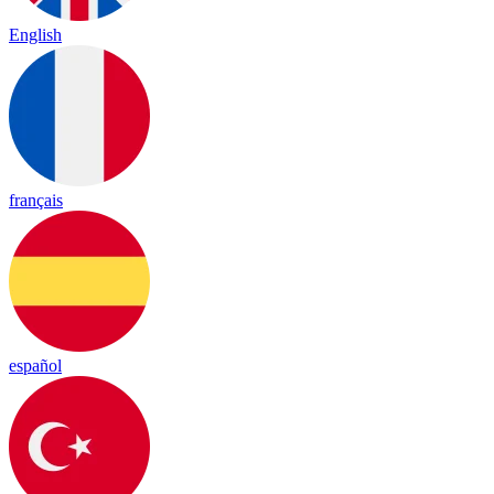
English
français
español