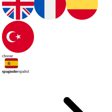
choose
spagnolo
español