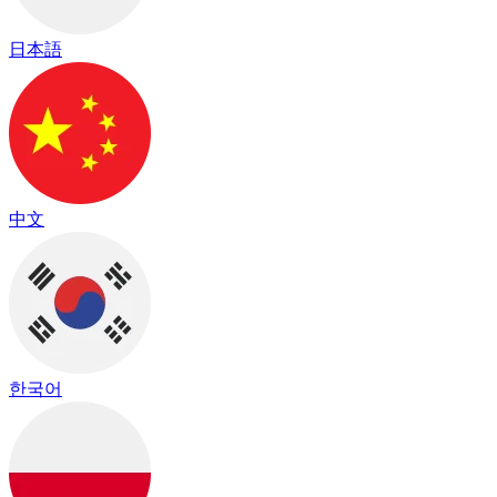
日本語
中文
한국어