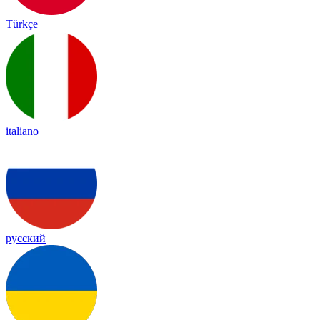
Türkçe
italiano
русский