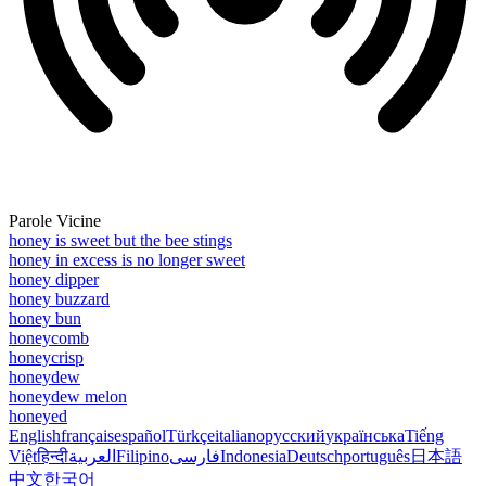
Parole Vicine
honey is sweet but the bee stings
honey in excess is no longer sweet
honey dipper
honey buzzard
honey bun
honeycomb
honeycrisp
honeydew
honeydew melon
honeyed
English
français
español
Türkçe
italiano
русский
українська
Tiếng
Việt
हिन्दी
العربية
Filipino
فارسی
Indonesia
Deutsch
português
日本語
中文
한국어