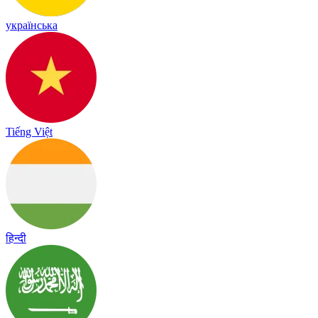
українська
Tiếng Việt
हिन्दी