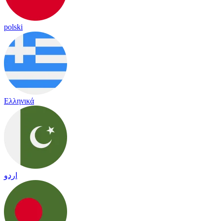
polski
Ελληνικά
اردو