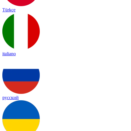
Türkçe
italiano
русский