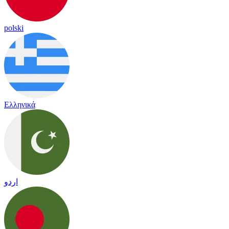
polski
Ελληνικά
اردو