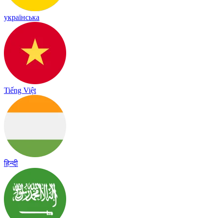
українська
Tiếng Việt
हिन्दी