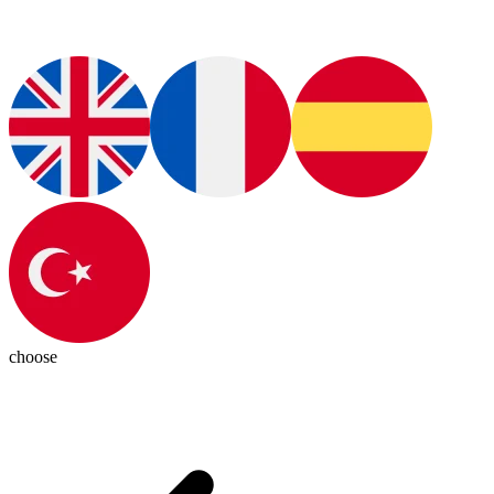
choose