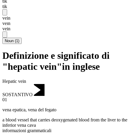
tɪk
tik
vein
veɪn
vein
Noun
(
1
)
Definizione e significato di
"hepatic vein"in inglese
Hepatic vein
SOSTANTIVO
01
vena epatica
,
vena del fegato
a blood vessel that carries deoxygenated blood from the liver to the
inferior vena cava
informazioni grammaticali