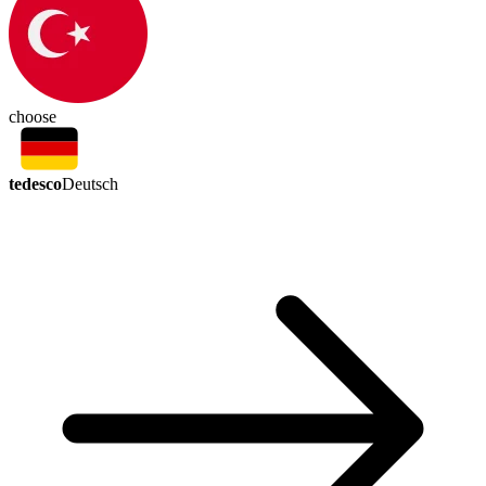
choose
tedesco
Deutsch