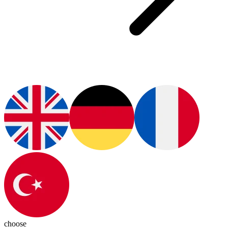
choose