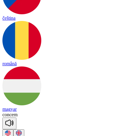
čeština
română
magyar
con
cern