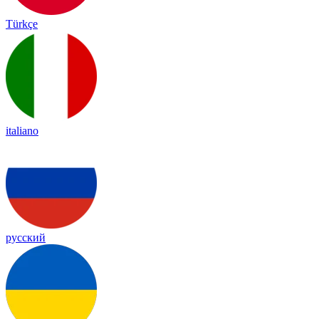
Türkçe
italiano
русский