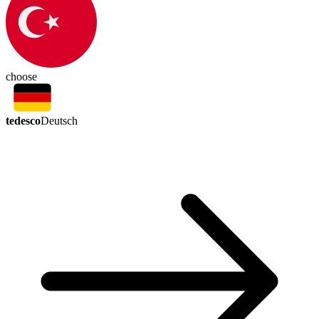
choose
tedesco
Deutsch