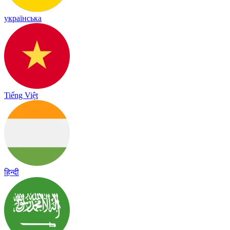
українська
Tiếng Việt
हिन्दी