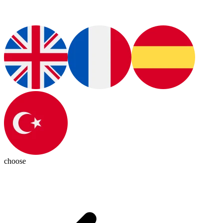
choose