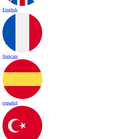
English
français
español