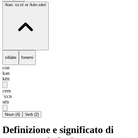
/kən.ˈsɜ:n/
or /kēn.sēn/
sillabe
fonemi
con
kən
kēn
cern
ˈsɜ:n
sēn
Noun
(
4
)
Verb
(
2
)
Definizione e significato di