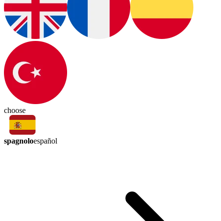
choose
spagnolo
español