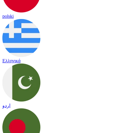
polski
Ελληνικά
اردو