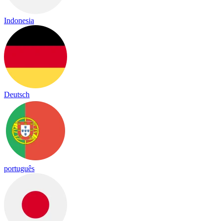
Indonesia
Deutsch
português