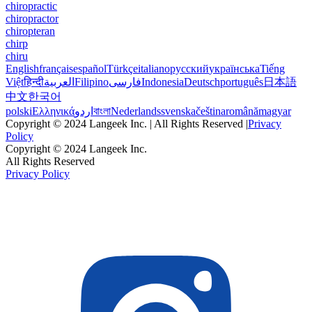
chiropractic
chiropractor
chiropteran
chirp
chiru
English
français
español
Türkçe
italiano
русский
українська
Tiếng
Việt
हिन्दी
العربية
Filipino
فارسی
Indonesia
Deutsch
português
日本語
中文
한국어
polski
Ελληνικά
اردو
বাংলা
Nederlands
svenska
čeština
română
magyar
Copyright © 2024 Langeek Inc. | All Rights Reserved |
Privacy
Policy
Copyright © 2024 Langeek Inc.
All Rights Reserved
Privacy Policy