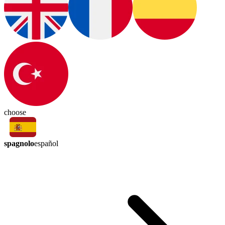
choose
spagnolo
español