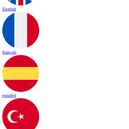
English
français
español