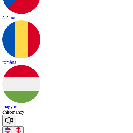
čeština
română
magyar
chi
ro
man
cy