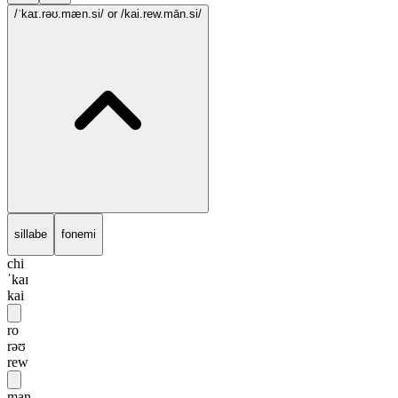
/ˈkaɪ.rəʊ.mæn.si/
or /kai.rew.mān.si/
sillabe
fonemi
chi
ˈkaɪ
kai
ro
rəʊ
rew
man