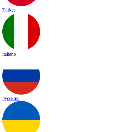
Türkçe
italiano
русский