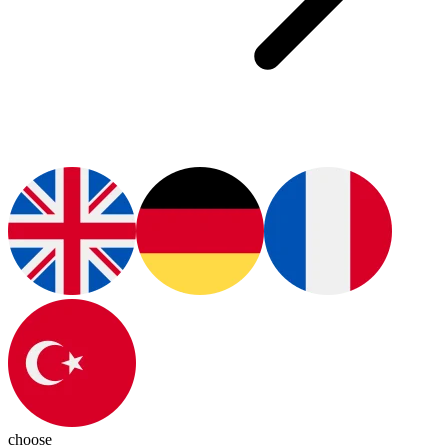
choose