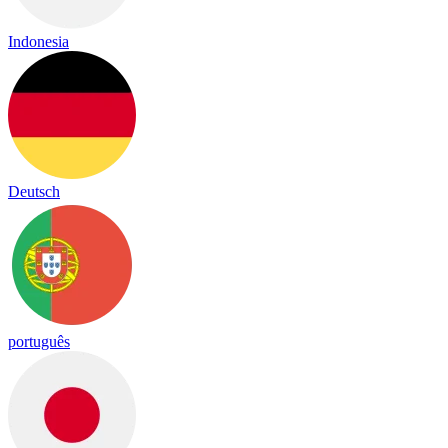
Indonesia
Deutsch
português