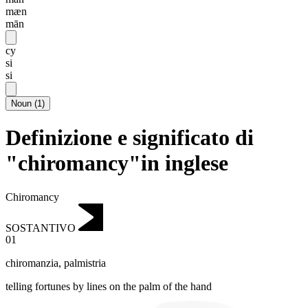
mæn
mān
cy
si
si
Noun
(
1
)
Definizione e significato di
"chiromancy"in inglese
Chiromancy
SOSTANTIVO
01
chiromanzia
,
palmistria
telling fortunes by lines on the palm of the hand