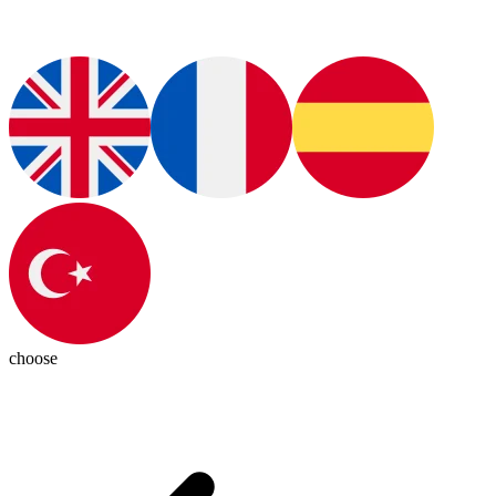
choose