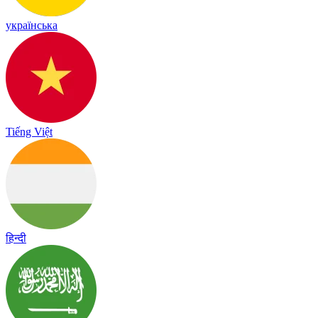
українська
Tiếng Việt
हिन्दी