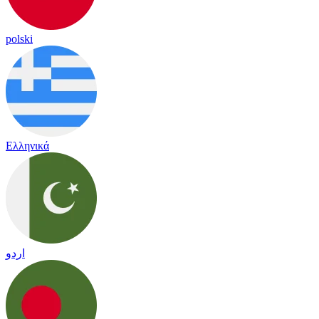
polski
Ελληνικά
اردو