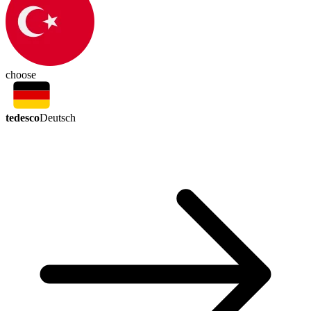
choose
tedesco
Deutsch