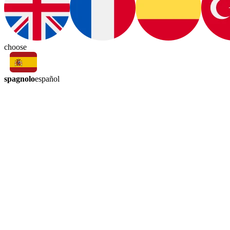
choose
spagnolo
español