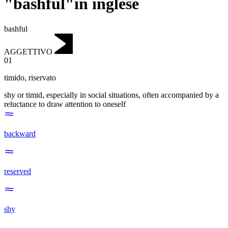
"bashful"in inglese
bashful
AGGETTIVO
01
timido
,
riservato
shy or timid, especially in social situations, often accompanied by a
reluctance to draw attention to oneself
backward
reserved
shy