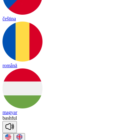
čeština
română
magyar
bash
ful