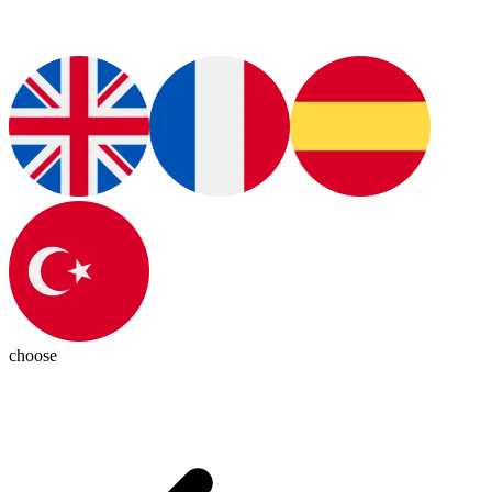
choose