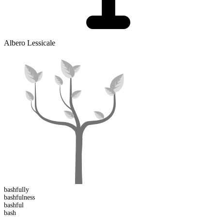
Albero Lessicale
bashful
ly
bashful
ness
bash
ful
bash