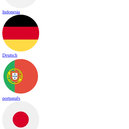
Indonesia
Deutsch
português