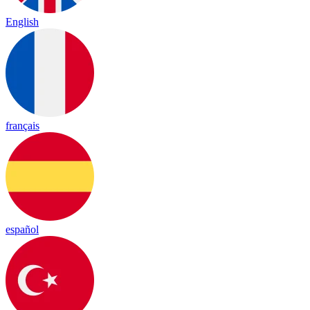
English
français
español