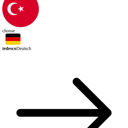
choose
tedesco
Deutsch