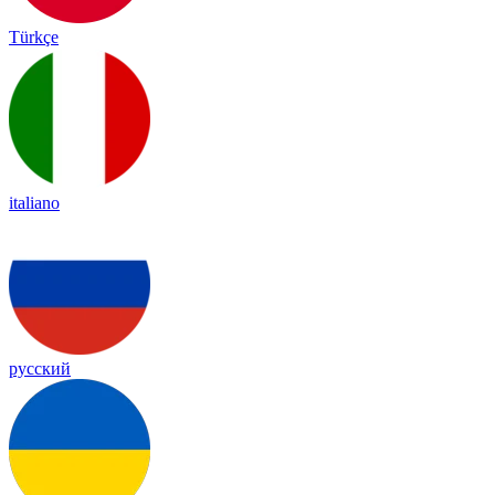
Türkçe
italiano
русский