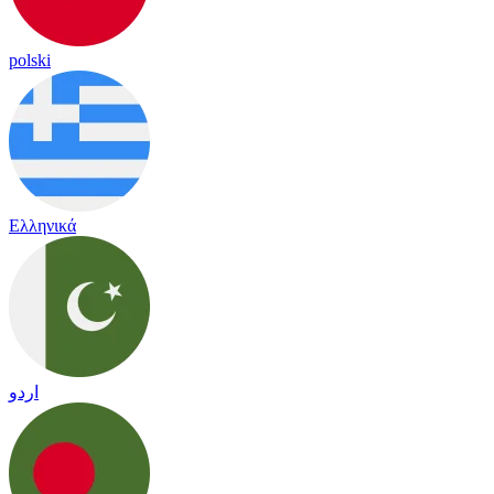
polski
Ελληνικά
اردو