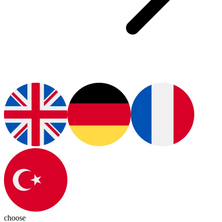
choose