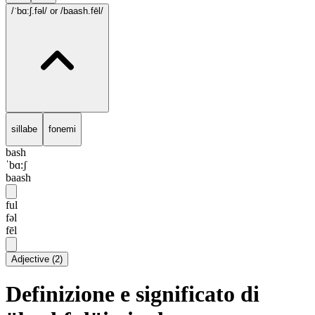
/ˈbɑ:ʃ.fəl/
or /baash.fēl/
sillabe
fonemi
bash
ˈbɑ:ʃ
baash
ful
fəl
fēl
Adjective
(
2
)
Definizione e significato di