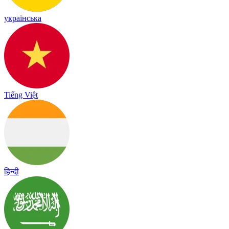
українська
Tiếng Việt
हिन्दी