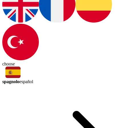
choose
spagnolo
español