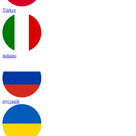
Türkçe
italiano
русский