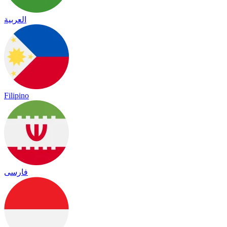
العربية
Filipino
فارسی