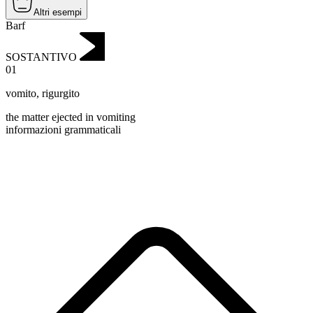
Altri esempi
Barf
SOSTANTIVO
01
vomito
,
rigurgito
the matter ejected in vomiting
informazioni grammaticali