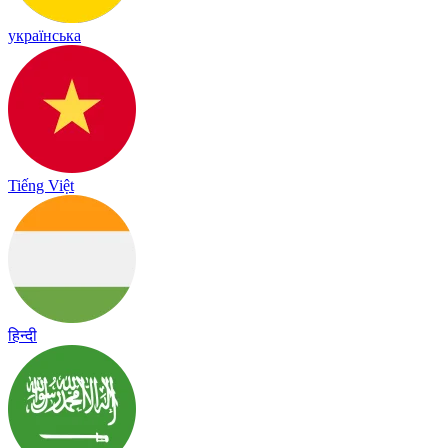
українська
Tiếng Việt
हिन्दी