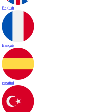
English
français
español