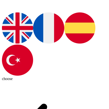
choose