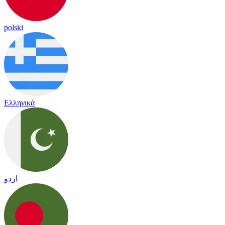
polski
Ελληνικά
اردو