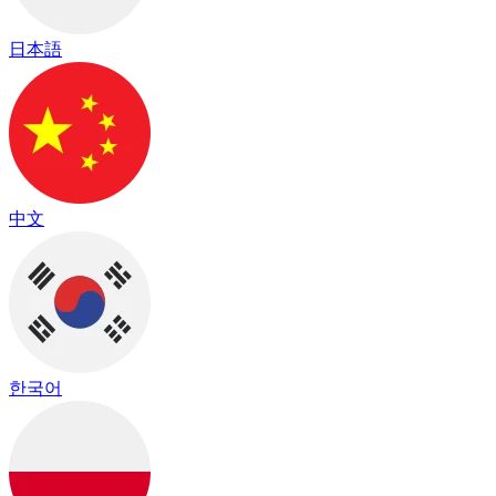
日本語
中文
한국어