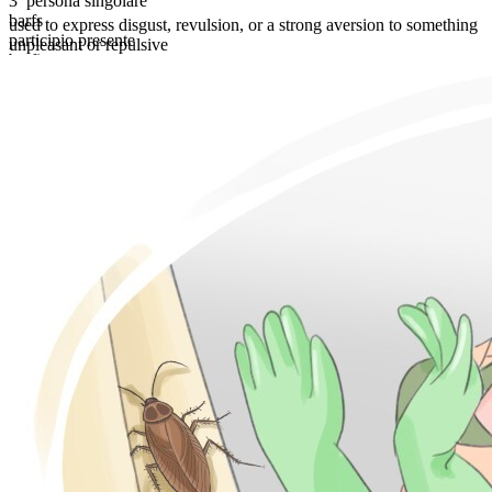
3ª persona singolare
barfs
used to express disgust, revulsion, or a strong aversion to something
participio presente
unpleasant or repulsive
barfing
passato semplice
barfed
participio passato
barfed