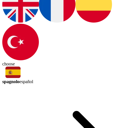
choose
spagnolo
español