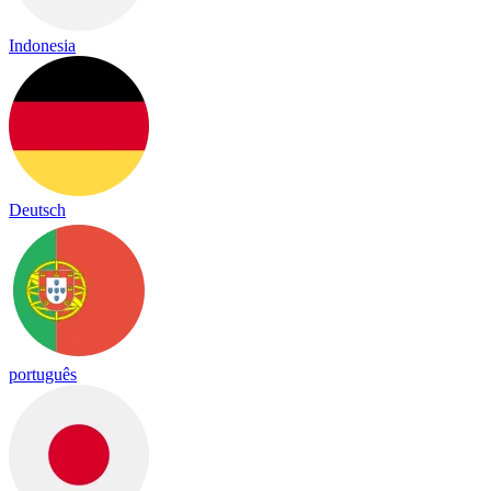
Indonesia
Deutsch
português