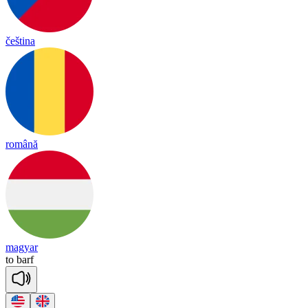
čeština
română
magyar
to
barf