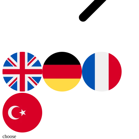
choose