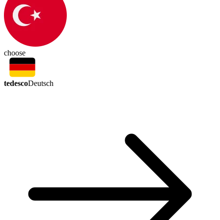
choose
tedesco
Deutsch