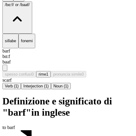
/bɑ:f/
or /baaf/
sillabe
fonemi
barf
bɑ:f
baaf
spesso confusi
0
rime
1
pronuncia simile
0
scarf
Verb
(
1
)
Interjection
(
1
)
Noun
(
1
)
Definizione e significato di
"barf"in inglese
to barf