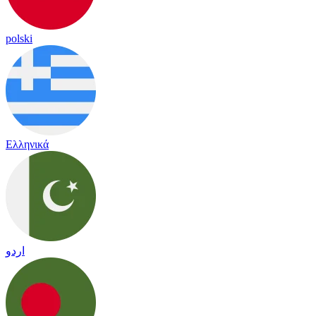
polski
Ελληνικά
اردو