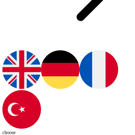
choose