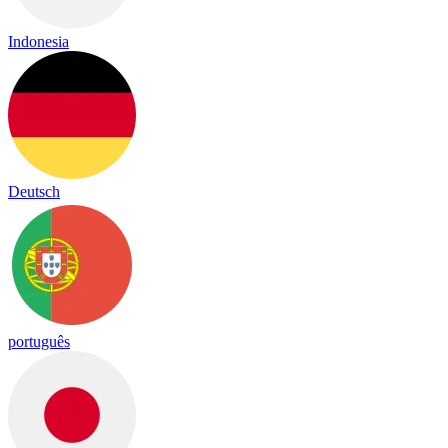
Indonesia
Deutsch
português