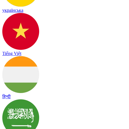
українська
Tiếng Việt
हिन्दी