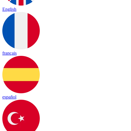
English
français
español