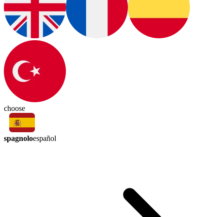
choose
spagnolo
español