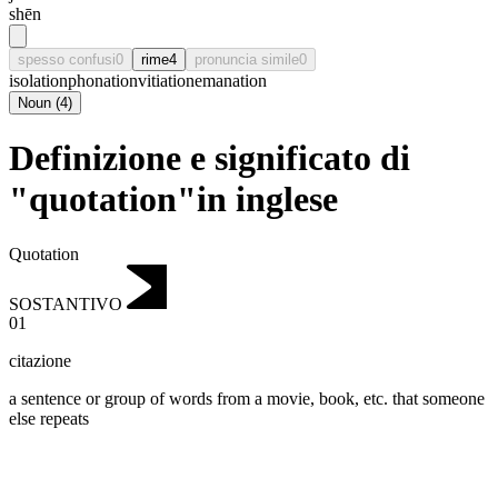
shēn
spesso confusi
0
rime
4
pronuncia simile
0
isolation
phonation
vitiation
emanation
Noun
(
4
)
Definizione e significato di
"quotation"in inglese
Quotation
SOSTANTIVO
01
citazione
a sentence or group of words from a movie, book, etc. that someone
else repeats