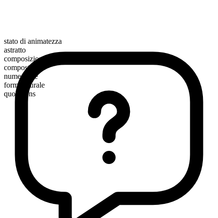
stato di animatezza
astratto
composizione morfologica
composto
numerabile
forma plurale
quotations