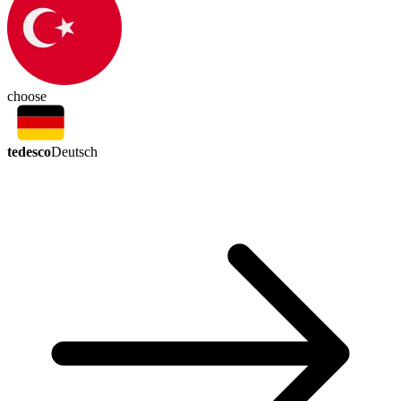
choose
tedesco
Deutsch