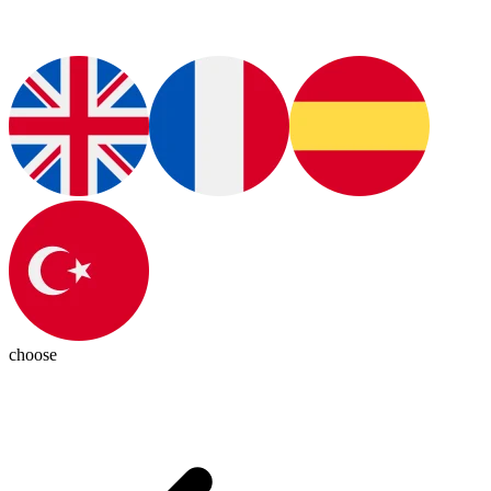
choose