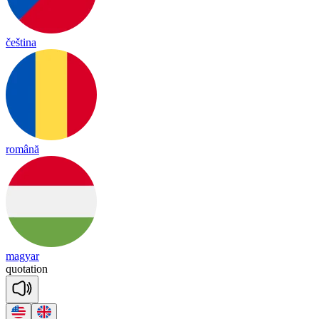
čeština
română
magyar
quo
ta
tion