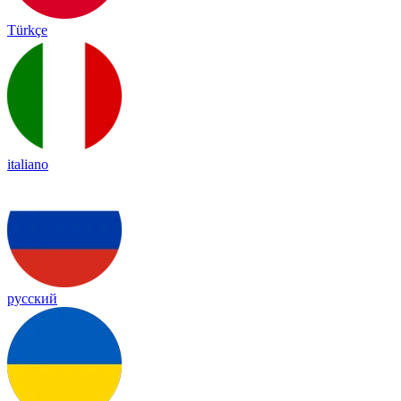
Türkçe
italiano
русский