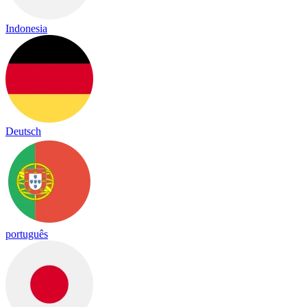
Indonesia
Deutsch
português