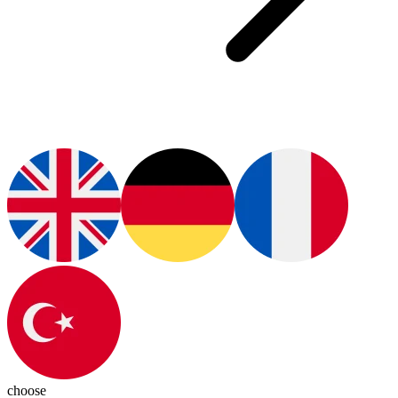
choose