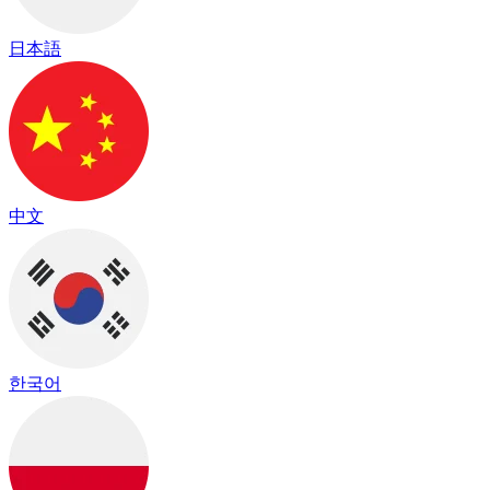
日本語
中文
한국어