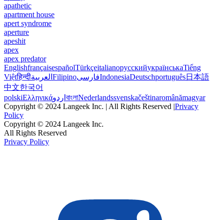
apathetic
apartment house
apert syndrome
aperture
apeshit
apex
apex predator
English
français
español
Türkçe
italiano
русский
українська
Tiếng
Việt
हिन्दी
العربية
Filipino
فارسی
Indonesia
Deutsch
português
日本語
中文
한국어
polski
Ελληνικά
اردو
বাংলা
Nederlands
svenska
čeština
română
magyar
Copyright © 2024 Langeek Inc. | All Rights Reserved |
Privacy
Policy
Copyright © 2024 Langeek Inc.
All Rights Reserved
Privacy Policy