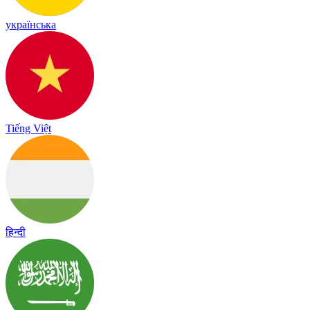
українська
Tiếng Việt
हिन्दी