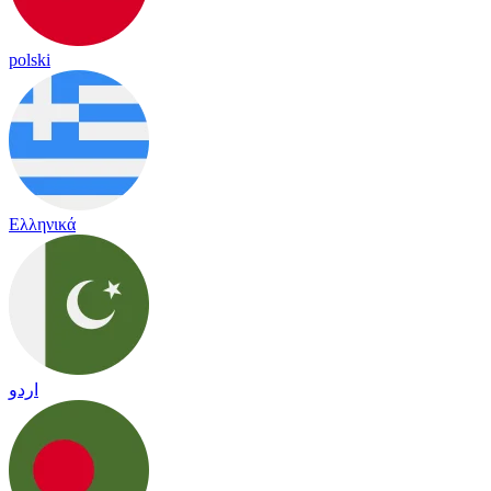
polski
Ελληνικά
اردو