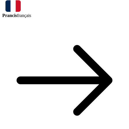
Prancis
français