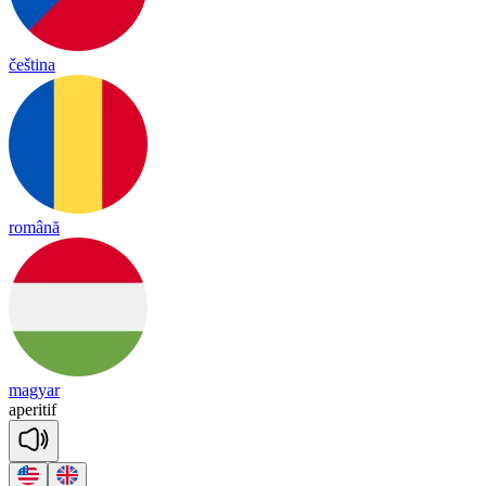
čeština
română
magyar
a
pe
ri
tif