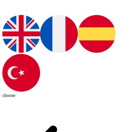
choose