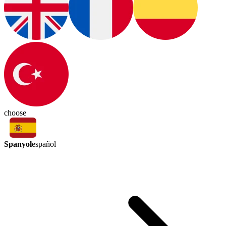
choose
Spanyol
español