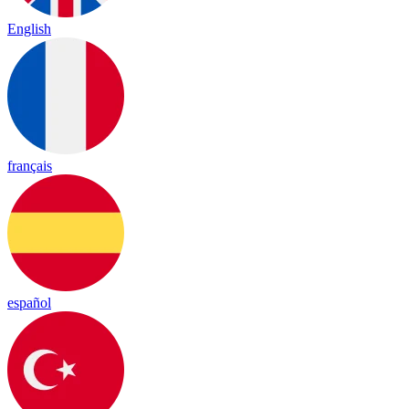
English
français
español