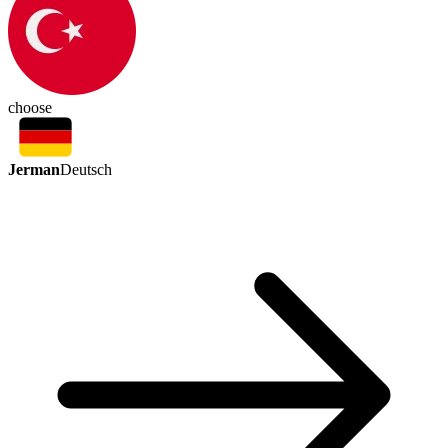
choose
Jerman
Deutsch