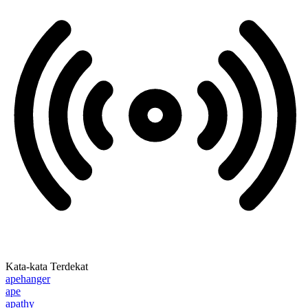
Kata-kata Terdekat
apehanger
ape
apathy