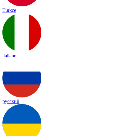
Türkçe
italiano
русский