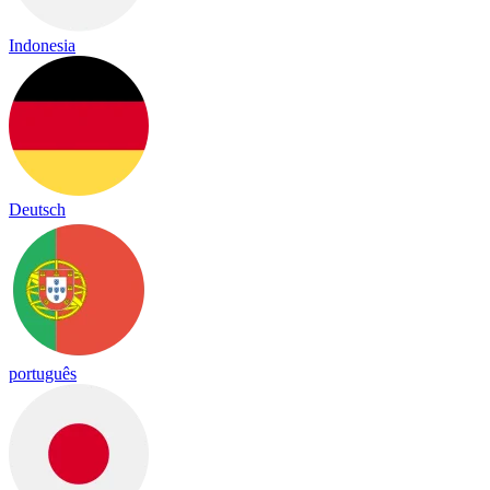
Indonesia
Deutsch
português