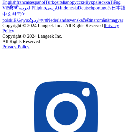
English
français
español
Türkçe
italiano
русский
українська
Tiếng
Việt
हिन्दी
العربية
Filipino
فارسی
Indonesia
Deutsch
português
日本語
中文
한국어
polski
Ελληνικά
اردو
বাংলা
Nederlands
svenska
čeština
română
magyar
Copyright © 2024 Langeek Inc. | All Rights Reserved |
Privacy
Policy
Copyright © 2024 Langeek Inc.
All Rights Reserved
Privacy Policy