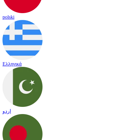
polski
Ελληνικά
اردو