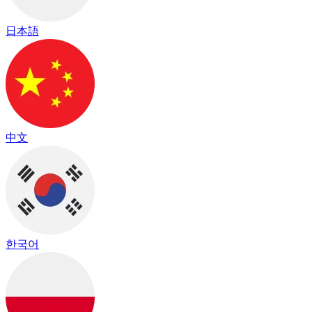
日本語
中文
한국어