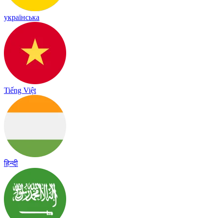
українська
Tiếng Việt
हिन्दी