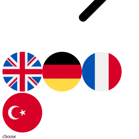
choose