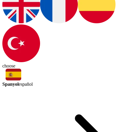
choose
Spanyol
español