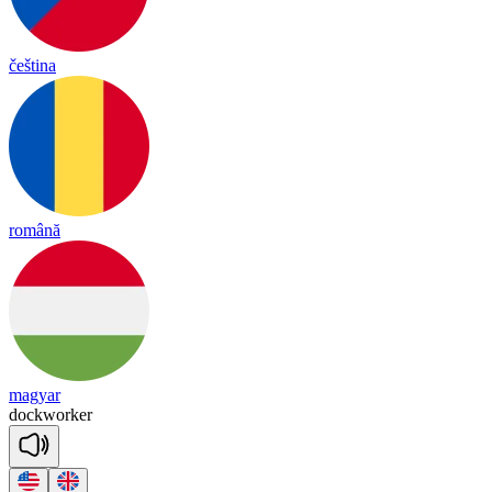
čeština
română
magyar
dock
wor
ker