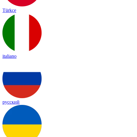
Türkçe
italiano
русский