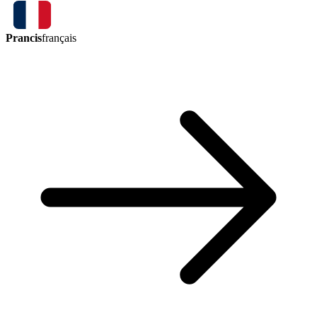
Prancis
français