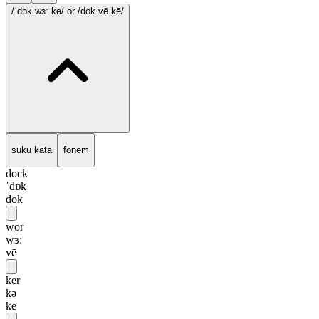
/ˈdɒk.wɜ:.kə/
or /dok.vē.kē/
suku kata
fonem
dock
ˈdɒk
dok
wor
wɜ:
vē
ker
kə
kē