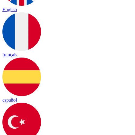
English
français
español