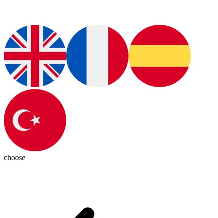
choose