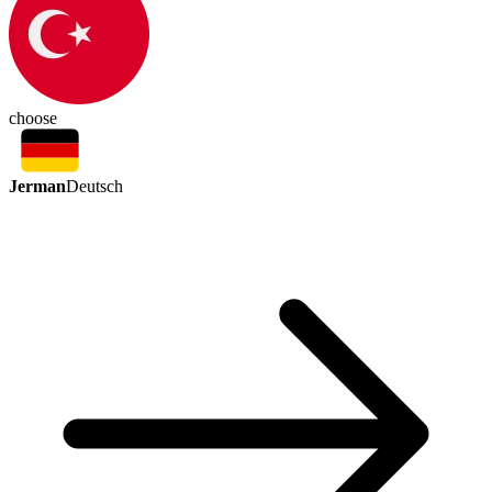
choose
Jerman
Deutsch