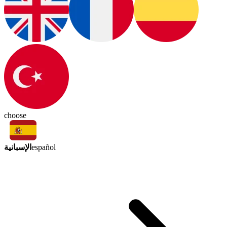
choose
الإسبانية
español