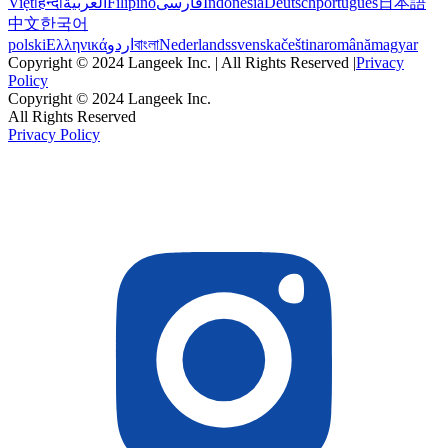
Việt
हिन्दी
العربية
Filipino
فارسی
Indonesia
Deutsch
português
日本語
中文
한국어
polski
Ελληνικά
اردو
বাংলা
Nederlands
svenska
čeština
română
magyar
Copyright © 2024 Langeek Inc. | All Rights Reserved |
Privacy
Policy
Copyright © 2024 Langeek Inc.
All Rights Reserved
Privacy Policy