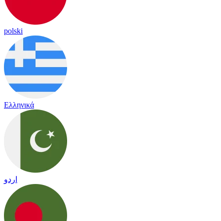
polski
Ελληνικά
اردو