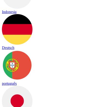
Indonesia
Deutsch
português