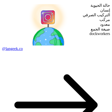
حالة الحيوية
إنسان
التركيب الصرفي
مركب
معدود
صيغة الجمع
dockworkers
@langeek.co