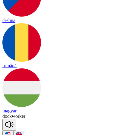
čeština
română
magyar
dock
wor
ker