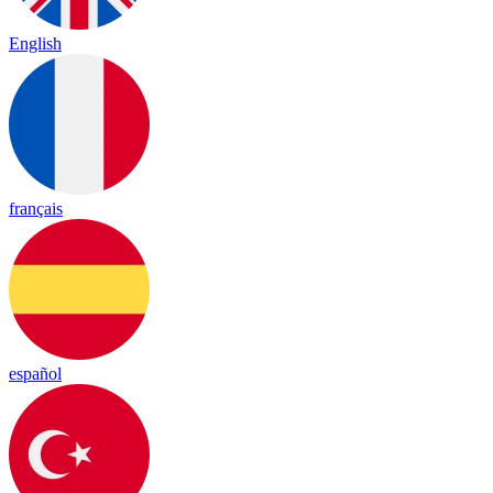
English
français
español