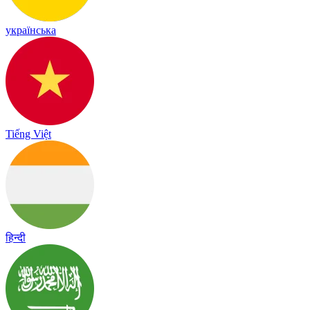
українська
Tiếng Việt
हिन्दी