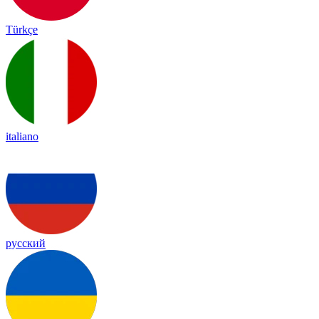
Türkçe
italiano
русский