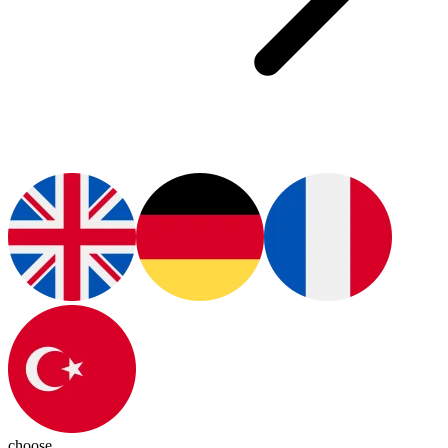
choose