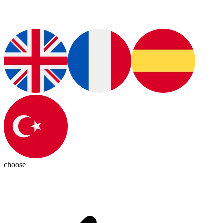
choose