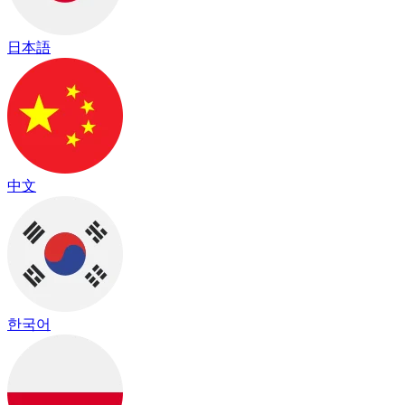
日本語
中文
한국어