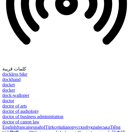
كلمات قريبة
dockless bike
dockhand
docket
docker
dock-walloper
doctor
doctor of arts
doctor of audiology
doctor of business administration
doctor of canon law
English
français
español
Türkçe
italiano
русский
українська
Tiếng