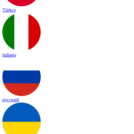
Türkçe
italiano
русский