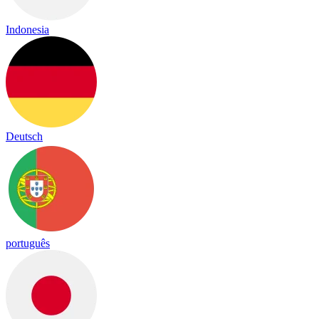
Indonesia
Deutsch
português