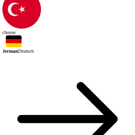
choose
Jerman
Deutsch