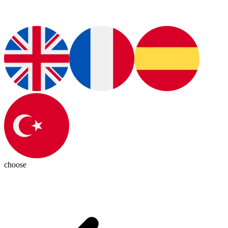
choose