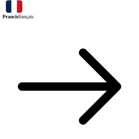
Prancis
français