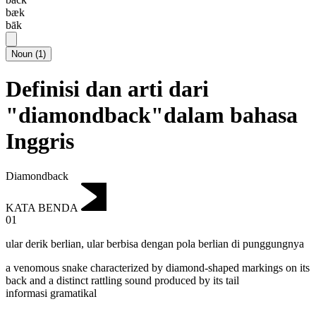
bæk
bāk
Noun
(
1
)
Definisi dan arti dari
"diamondback"dalam bahasa
Inggris
Diamondback
KATA BENDA
01
ular derik berlian
,
ular berbisa dengan pola berlian di punggungnya
a venomous snake characterized by diamond-shaped markings on its
back and a distinct rattling sound produced by its tail
informasi gramatikal