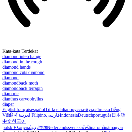
Kata-kata Terdekat
diamond interchange
diamond in the rough
diamond hands
diamond cuts diamond
diamond
diamondback moth
diamondback terrapin
diamoric
dianthus caryophyllus
diaper
English
français
español
Türkçe
italiano
русский
українська
Tiếng
Việt
हिन्दी
العربية
Filipino
فارسی
Indonesia
Deutsch
português
日本語
中文
한국어
polski
Ελληνικά
اردو
বাংলা
Nederlands
svenska
čeština
română
magyar