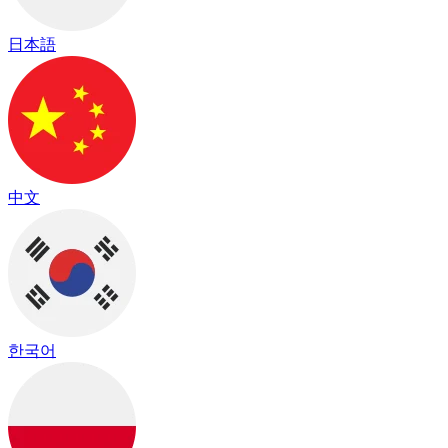
日本語
中文
한국어