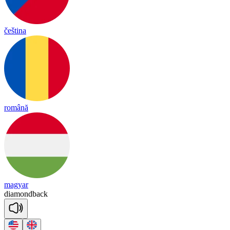
čeština
română
magyar
dia
mond
back