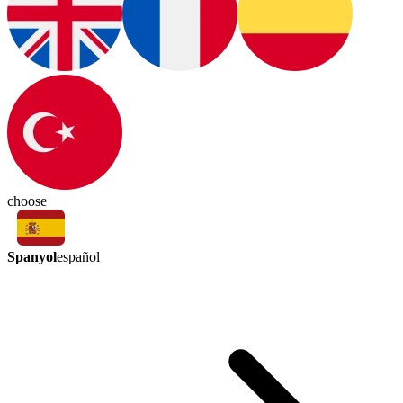
choose
Spanyol
español