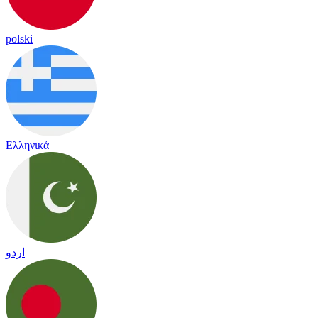
polski
Ελληνικά
اردو