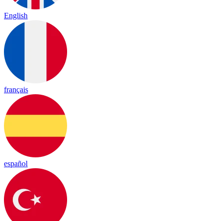
English
français
español