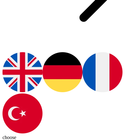
choose