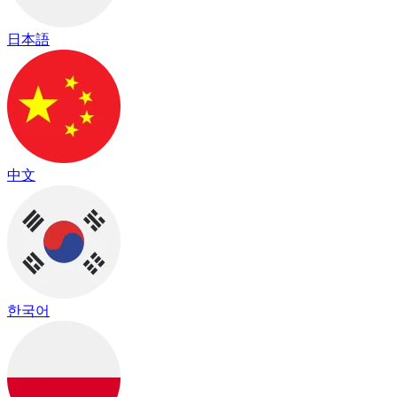
日本語
中文
한국어