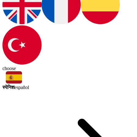
choose
स्पेनिश
español