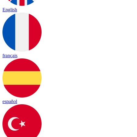
English
français
español