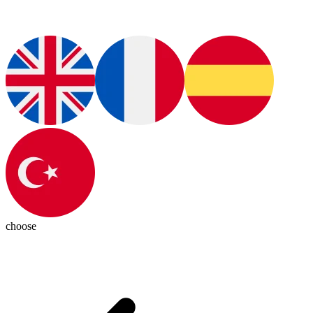
choose