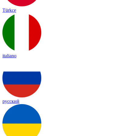
Türkçe
italiano
русский