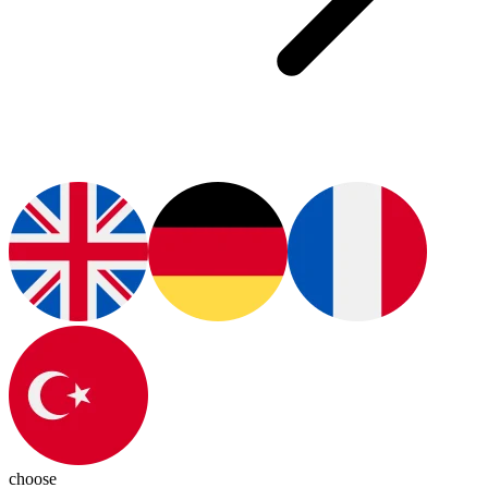
choose