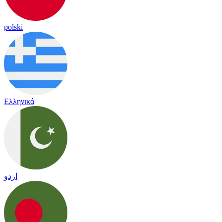
polski
Ελληνικά
اردو