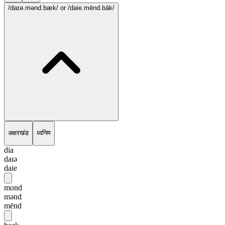
/daɪə.mənd.bæk/
or /daie.mēnd.bāk/
अक्षरखंड
ध्वनिम
dia
daɪə
daie
mond
mənd
mēnd