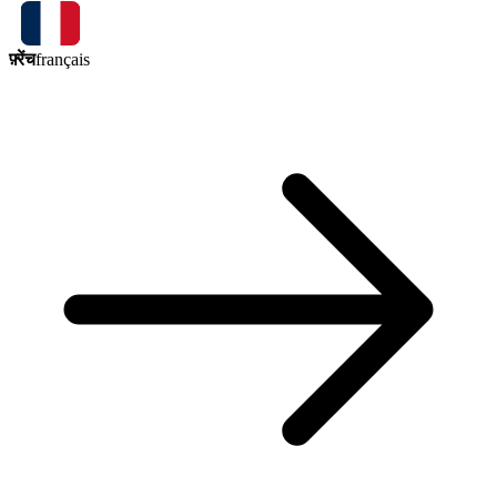
फ़्रेंच
français