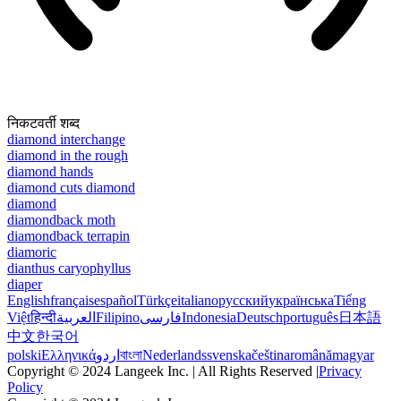
निकटवर्ती शब्द
diamond interchange
diamond in the rough
diamond hands
diamond cuts diamond
diamond
diamondback moth
diamondback terrapin
diamoric
dianthus caryophyllus
diaper
English
français
español
Türkçe
italiano
русский
українська
Tiếng
Việt
हिन्दी
العربية
Filipino
فارسی
Indonesia
Deutsch
português
日本語
中文
한국어
polski
Ελληνικά
اردو
বাংলা
Nederlands
svenska
čeština
română
magyar
Copyright © 2024 Langeek Inc. | All Rights Reserved |
Privacy
Policy