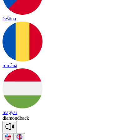
čeština
română
magyar
dia
mond
back