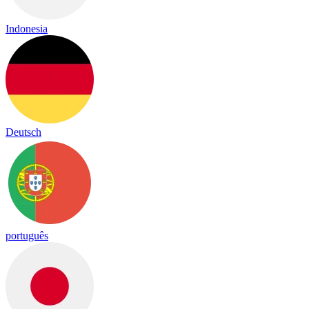
Indonesia
Deutsch
português