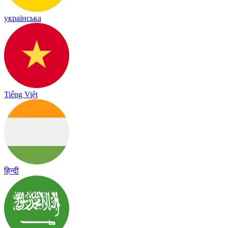
українська
Tiếng Việt
हिन्दी