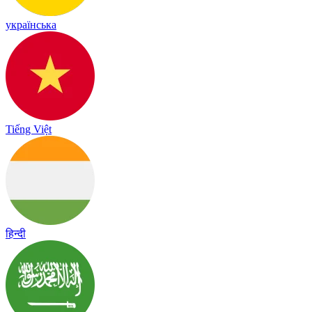
українська
Tiếng Việt
हिन्दी