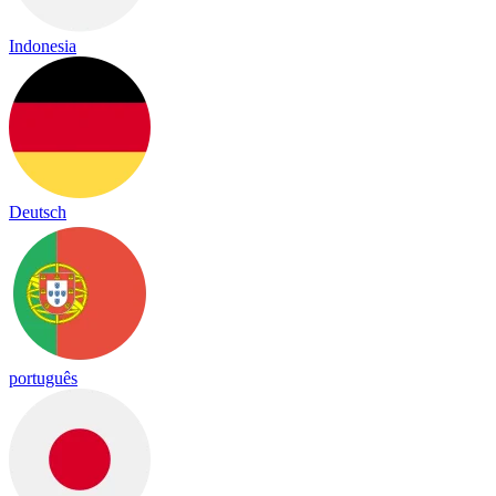
Indonesia
Deutsch
português