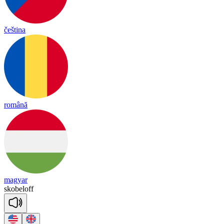
čeština
română
magyar
sko
be
loff