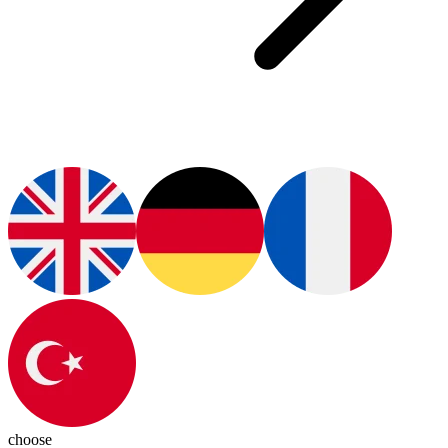
choose