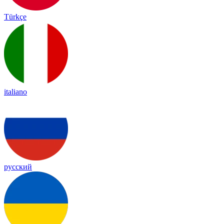
Türkçe
italiano
русский