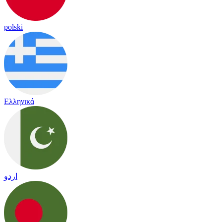
polski
Ελληνικά
اردو