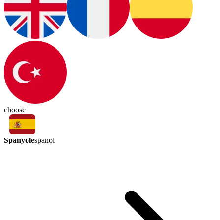
choose
Spanyol
español