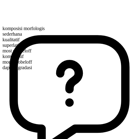
komposisi morfologis
sederhana
kualitatif
superlatif
most skobeloff
komparatif
more skobeloff
dapat digradasi