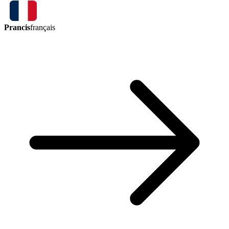
Prancis
français