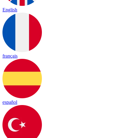
English
français
español