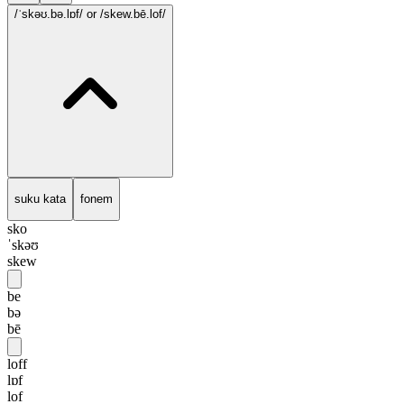
/ˈskəʊ.bə.lɒf/
or /skew.bē.lof/
suku kata
fonem
sko
ˈskəʊ
skew
be
bə
bē
loff
lɒf
lof