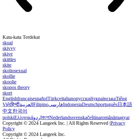
Kata-kata Terdekat
skoal
skivvy
skive
skittles
skite
skoliosexual
skollie
skoolie
skopos theory
skort
English
français
español
Türkçe
italiano
русский
українська
Tiếng
Việt
हिन्दी
العربية
Filipino
فارسی
Indonesia
Deutsch
português
日本語
中文
한국어
polski
Ελληνικά
اردو
বাংলা
Nederlands
svenska
čeština
română
magyar
Copyright © 2024 Langeek Inc. | All Rights Reserved |
Privacy
Policy
Copyright © 2024 Langeek Inc.