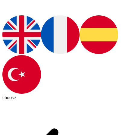
choose