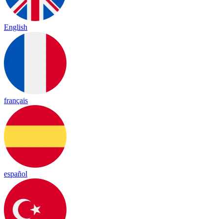
English
français
español