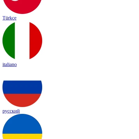
Türkçe
italiano
русский