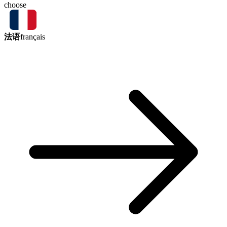
choose
法语
français