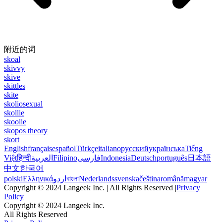
附近的词
skoal
skivvy
skive
skittles
skite
skoliosexual
skollie
skoolie
skopos theory
skort
English
français
español
Türkçe
italiano
русский
українська
Tiếng
Việt
हिन्दी
العربية
Filipino
فارسی
Indonesia
Deutsch
português
日本語
中文
한국어
polski
Ελληνικά
اردو
বাংলা
Nederlands
svenska
čeština
română
magyar
Copyright © 2024 Langeek Inc. | All Rights Reserved |
Privacy
Policy
Copyright © 2024 Langeek Inc.
All Rights Reserved