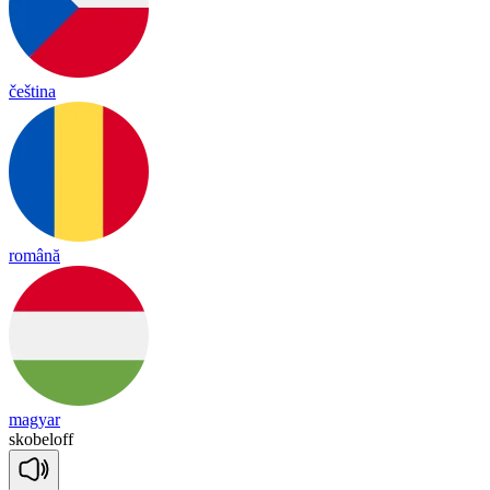
čeština
română
magyar
sko
be
loff