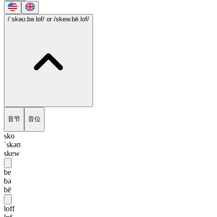
/ˈskəʊ.bə.lɒf/
or /skew.bē.lof/
音节
音位
sko
ˈskəʊ
skew
be
bə
bē
loff