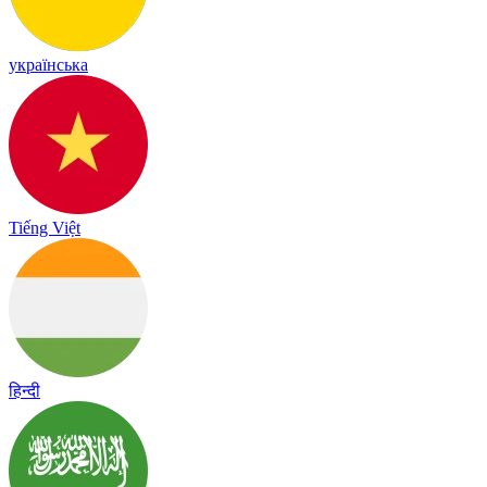
українська
Tiếng Việt
हिन्दी