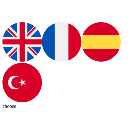
choose