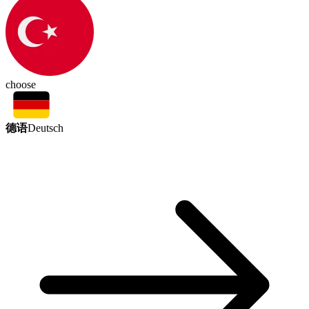
choose
德语
Deutsch