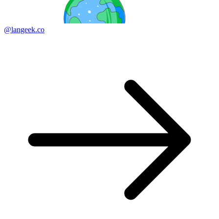
@langeek.co