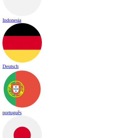
Indonesia
Deutsch
português