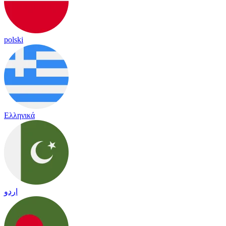
polski
Ελληνικά
اردو