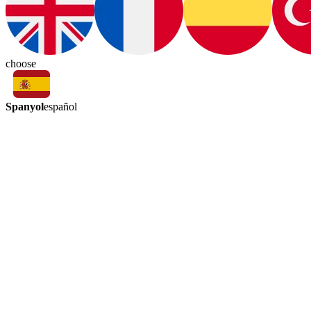
choose
Spanyol
español