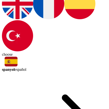
choose
spanyol
español