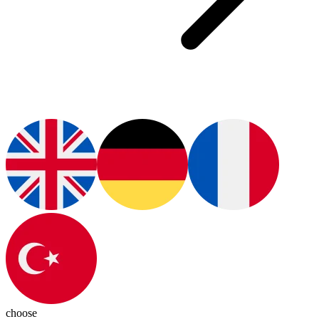
choose