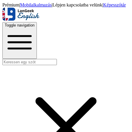
Prémium
|
Mobilalkalmazás
|
Lépjen kapcsolatba velünk
|
Képesszótár
Toggle navigation