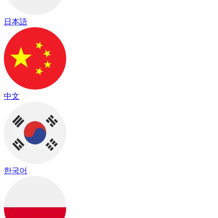
日本語
中文
한국어