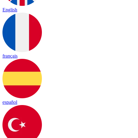
English
français
español