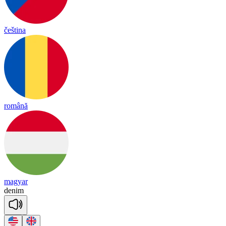
čeština
română
magyar
de
nim