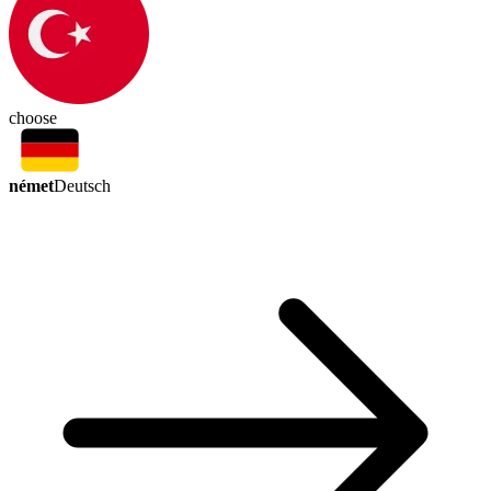
choose
német
Deutsch