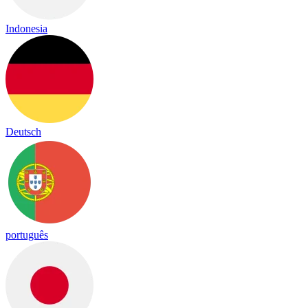
Indonesia
Deutsch
português