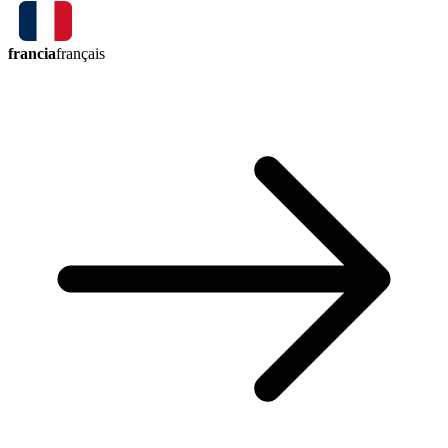
francia
français