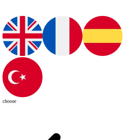
choose