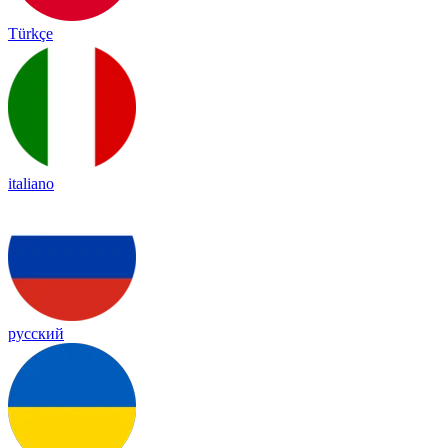
Türkçe
italiano
русский