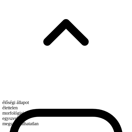
élőségi állapot
élettelen
morfológiai összetétel
egyszerű
megszámlálhatatlan