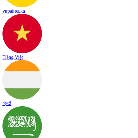
українська
Tiếng Việt
हिन्दी