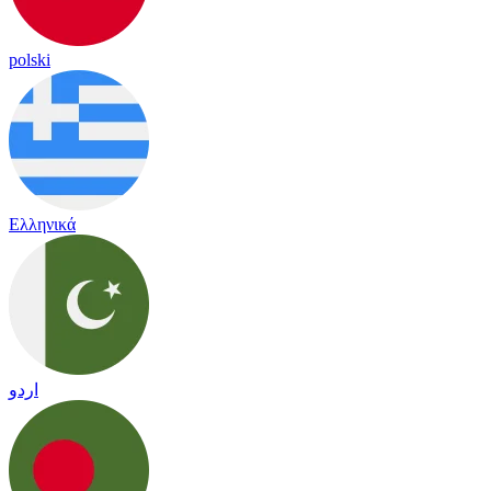
polski
Ελληνικά
اردو