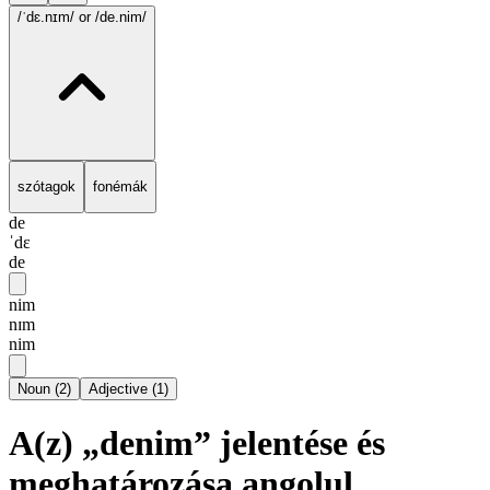
/ˈdɛ.nɪm/
or /de.nim/
szótagok
fonémák
de
ˈdɛ
de
nim
nɪm
nim
Noun
(
2
)
Adjective
(
1
)
A(z) „denim” jelentése és
meghatározása angolul