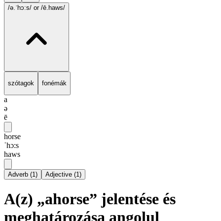
/ə.ˈhɔ:s/
or /ē.haws/
szótagok
fonémák
a
ə
ē
horse
ˈhɔ:s
haws
Adverb
(
1
)
Adjective
(
1
)
A(z) „ahorse” jelentése és
meghatározása angolul