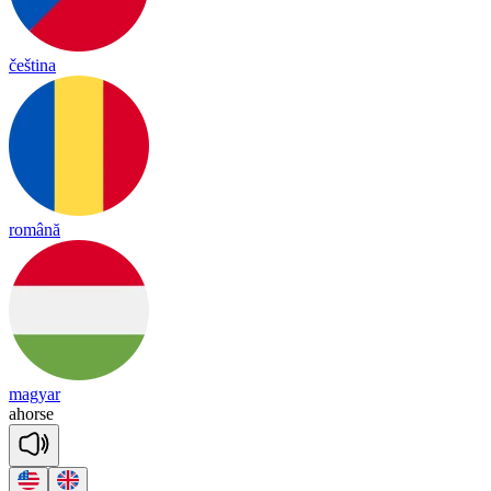
čeština
română
magyar
a
horse