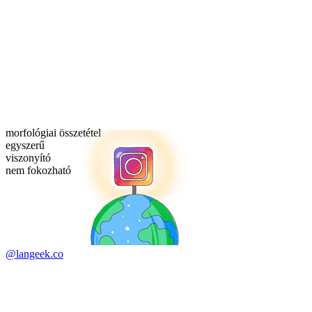
morfológiai összetétel
egyszerű
viszonyító
nem fokozható
@langeek.co