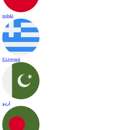
polski
Ελληνικά
اردو