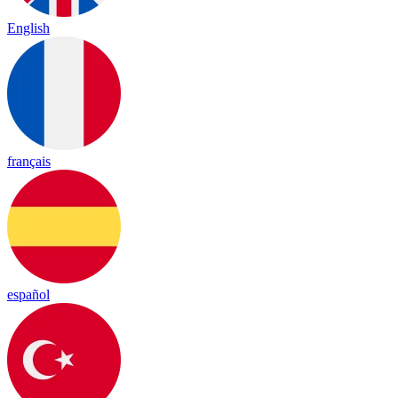
English
français
español