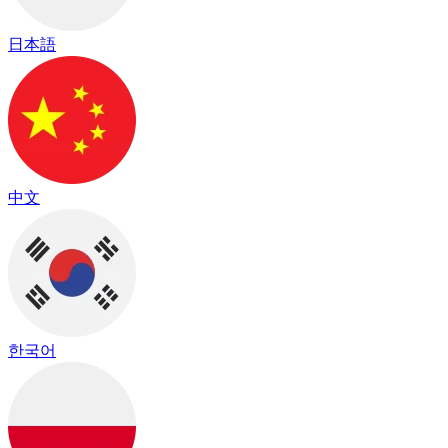
日本語
中文
한국어