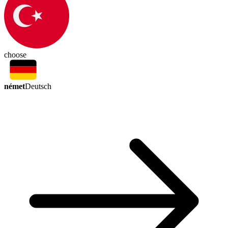
choose
német
Deutsch