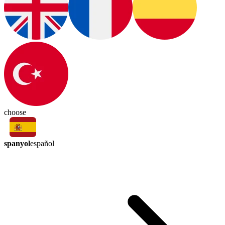
choose
spanyol
español