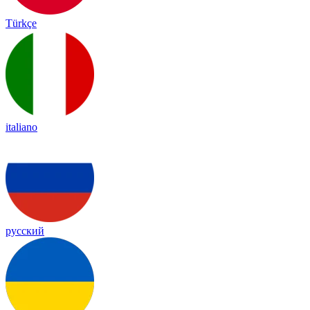
Türkçe
italiano
русский