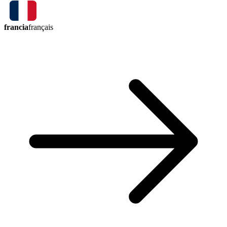
francia
français