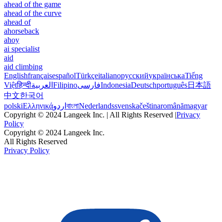
ahead of the game
ahead of the curve
ahead of
ahorseback
ahoy
ai specialist
aid
aid climbing
English
français
español
Türkçe
italiano
русский
українська
Tiếng
Việt
हिन्दी
العربية
Filipino
فارسی
Indonesia
Deutsch
português
日本語
中文
한국어
polski
Ελληνικά
اردو
বাংলা
Nederlands
svenska
čeština
română
magyar
Copyright © 2024 Langeek Inc. | All Rights Reserved |
Privacy
Policy
Copyright © 2024 Langeek Inc.
All Rights Reserved
Privacy Policy