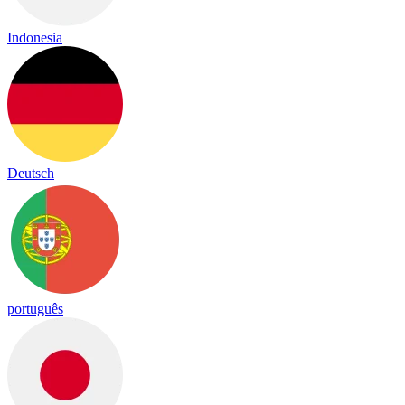
Indonesia
Deutsch
português