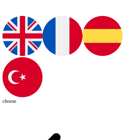
choose