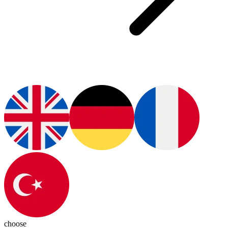
choose