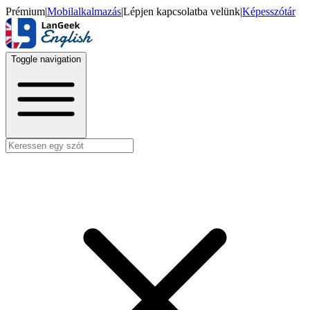
Prémium
|
Mobilalkalmazás
|
Lépjen kapcsolatba velünk
|
Képesszótár
Toggle navigation