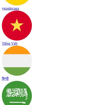
українська
Tiếng Việt
हिन्दी