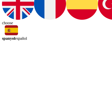
choose
spanyol
español