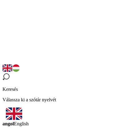
Keresés
Válassza ki a szótár nyelvét
angol
English