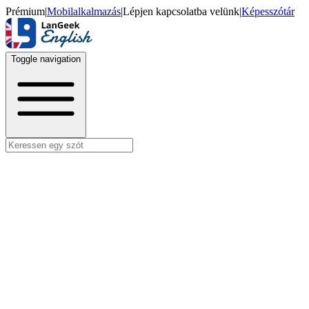
Prémium
|
Mobilalkalmazás
|
Lépjen kapcsolatba velünk
|
Képesszótár
Toggle navigation