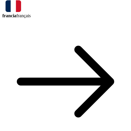
francia
français