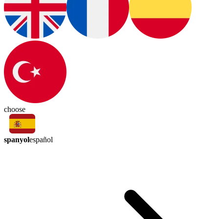
choose
spanyol
español