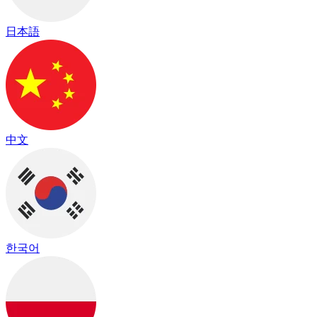
日本語
中文
한국어