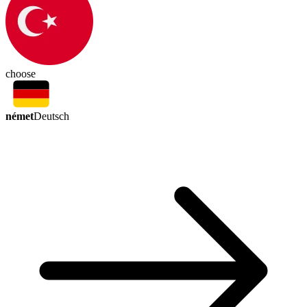
choose
német
Deutsch