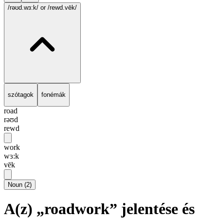
/rəʊd.wɜ:k/
or /rewd.vēk/
szótagok
fonémák
road
rəʊd
rewd
work
wɜ:k
vēk
Noun
(
2
)
A(z) „roadwork” jelentése és