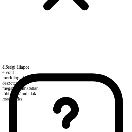
élőségi állapot
elvont
morfológiai összetétel
összetett
megszámlálhatatlan
többes számú alak
roadworks