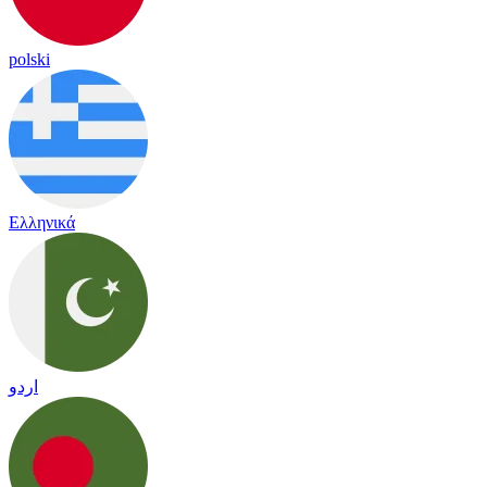
polski
Ελληνικά
اردو