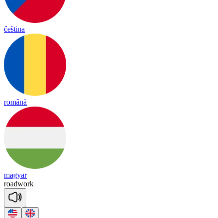
čeština
română
magyar
road
work