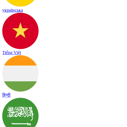
українська
Tiếng Việt
हिन्दी