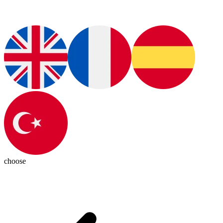
choose