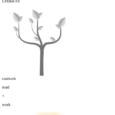
Lexikai Fa
roadwork
road
+
work