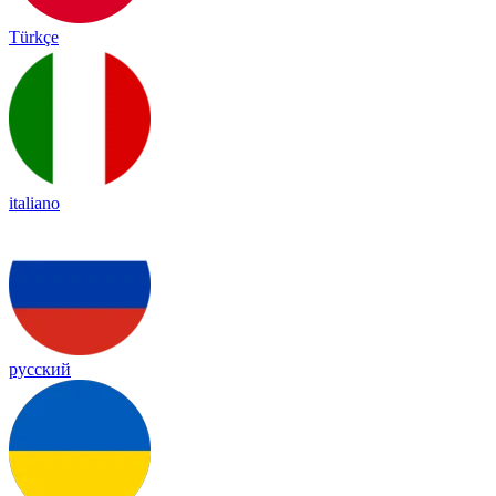
Türkçe
italiano
русский