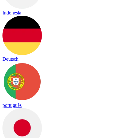
Indonesia
Deutsch
português