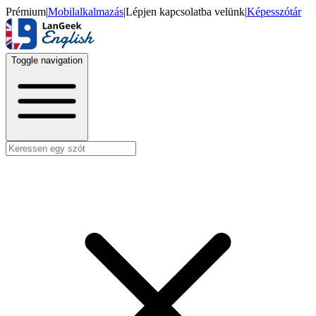
Prémium
|
Mobilalkalmazás
|
Lépjen kapcsolatba velünk
|
Képesszótár
Toggle navigation