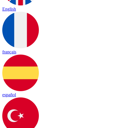
English
français
español