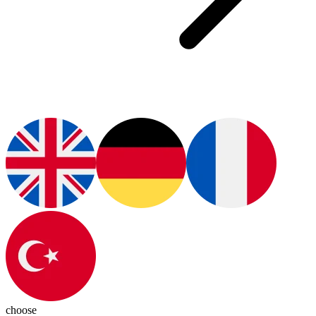
choose