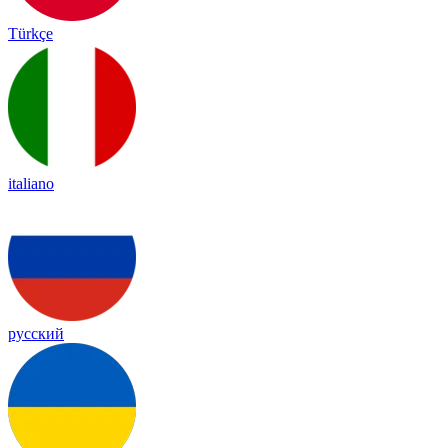
Türkçe
italiano
русский