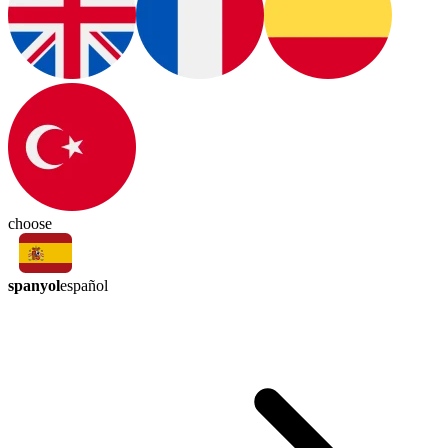
choose
spanyol
español