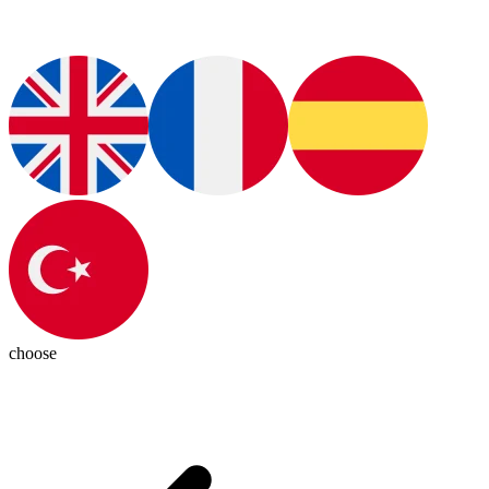
choose