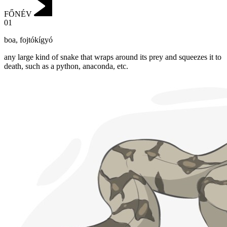
FŐNÉV
01
boa
,
fojtókígyó
any large kind of snake that wraps around its prey and squeezes it to
death, such as a python, anaconda, etc.