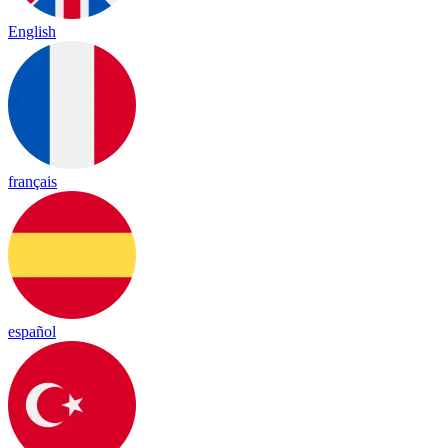
English
français
español