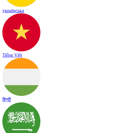
українська
Tiếng Việt
हिन्दी