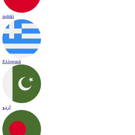
polski
Ελληνικά
اردو