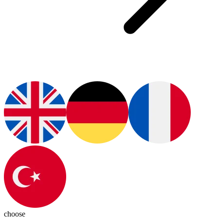
choose