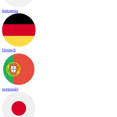
Indonesia
Deutsch
português