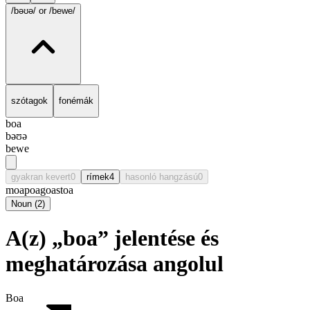
/bəʊə/
or /bewe/
szótagok
fonémák
boa
bəʊə
bewe
gyakran kevert
0
rímek
4
hasonló hangzású
0
moa
poa
goa
stoa
Noun
(
2
)
A(z) „boa” jelentése és
meghatározása angolul
Boa