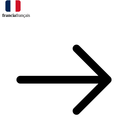
francia
français