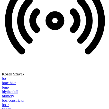
Közeli Szavak
bo
bmx bike
bmp
blythe doll
blustery
boa constrictor
boar