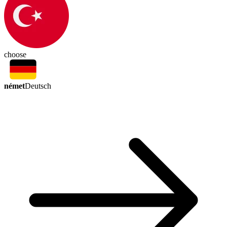
choose
német
Deutsch