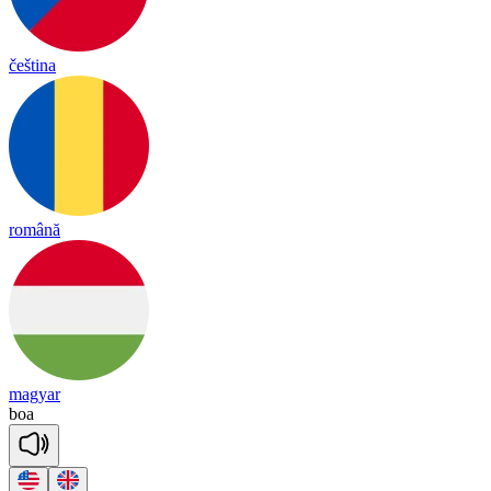
čeština
română
magyar
boa