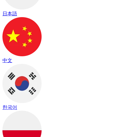
日本語
中文
한국어