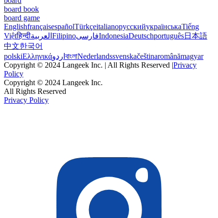
board
board book
board game
English
français
español
Türkçe
italiano
русский
українська
Tiếng
Việt
हिन्दी
العربية
Filipino
فارسی
Indonesia
Deutsch
português
日本語
中文
한국어
polski
Ελληνικά
اردو
বাংলা
Nederlands
svenska
čeština
română
magyar
Copyright © 2024 Langeek Inc. | All Rights Reserved |
Privacy
Policy
Copyright © 2024 Langeek Inc.
All Rights Reserved
Privacy Policy