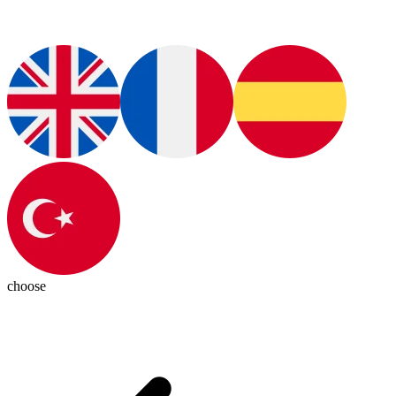
choose