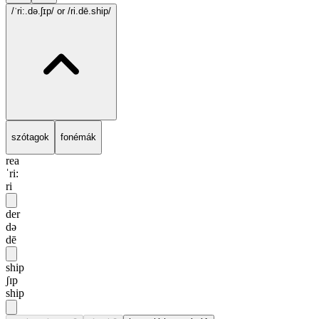
/ˈri:.də.ʃɪp/
or /ri.dē.ship/
szótagok
fonémák
rea
ˈri:
ri
der
də
dē
ship
ʃɪp
ship