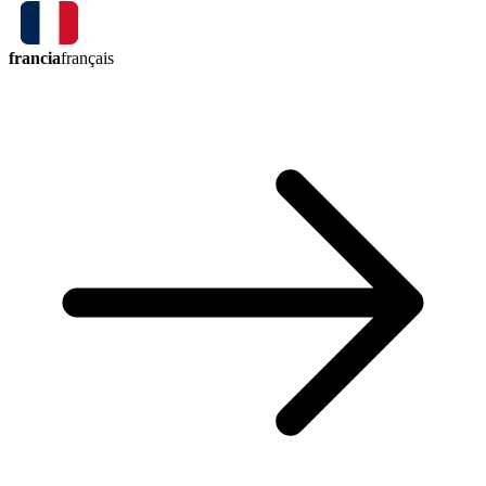
francia
français