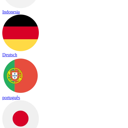
Indonesia
Deutsch
português