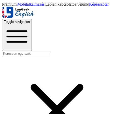
Prémium
|
Mobilalkalmazás
|
Lépjen kapcsolatba velünk
|
Képesszótár
Toggle navigation