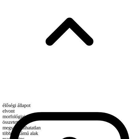
élőségi állapot
elvont
morfológiai összetétel
összetett
megszámlálhatatlan
többes számú alak
readerships