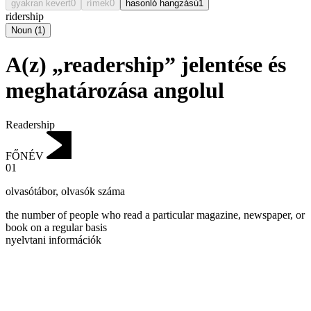
gyakran kevert
0
rímek
0
hasonló hangzású
1
ridership
Noun
(
1
)
A(z) „readership” jelentése és
meghatározása angolul
Readership
FŐNÉV
01
olvasótábor
,
olvasók száma
the number of people who read a particular magazine, newspaper, or
book on a regular basis
nyelvtani információk