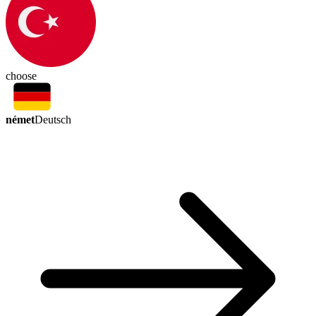
choose
német
Deutsch