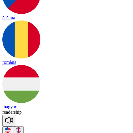
čeština
română
magyar
rea
der
ship