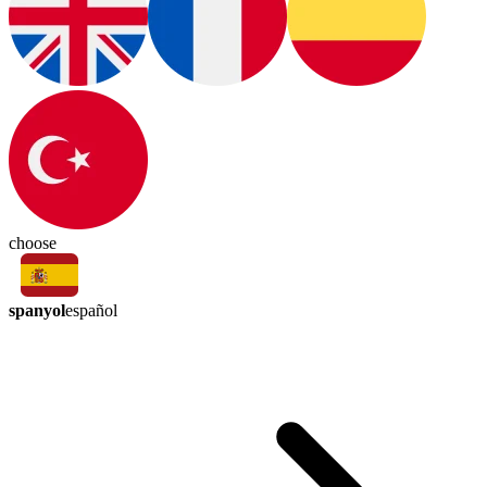
choose
spanyol
español