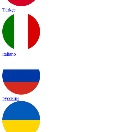
Türkçe
italiano
русский