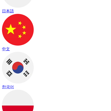
日本語
中文
한국어