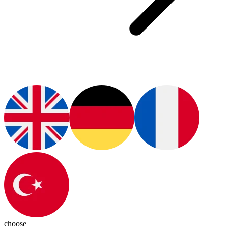
choose