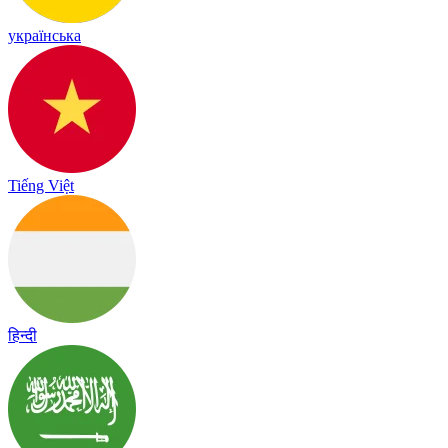
українська
Tiếng Việt
हिन्दी