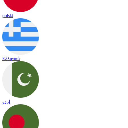
polski
Ελληνικά
اردو