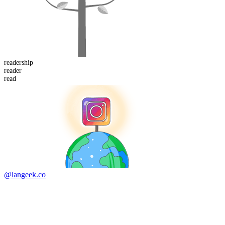
reader
ship
read
er
read
@langeek.co