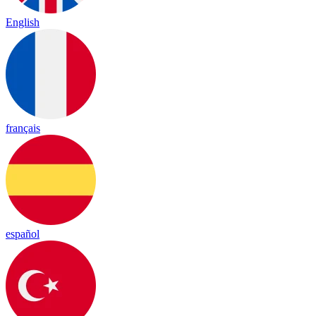
English
français
español