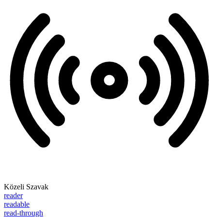
Közeli Szavak
reader
readable
read-through