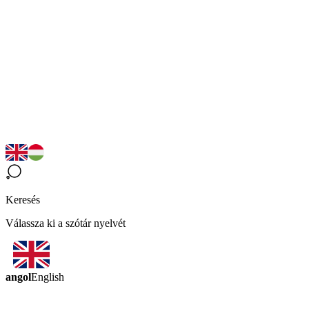
Keresés
Válassza ki a szótár nyelvét
angol
English