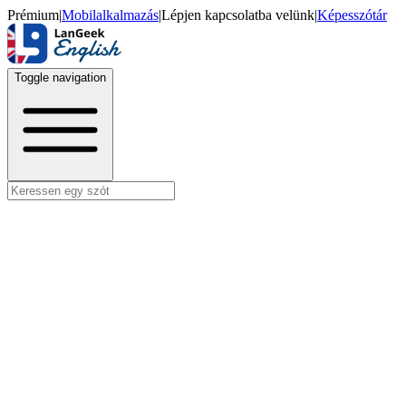
Prémium
|
Mobilalkalmazás
|
Lépjen kapcsolatba velünk
|
Képesszótár
Toggle navigation