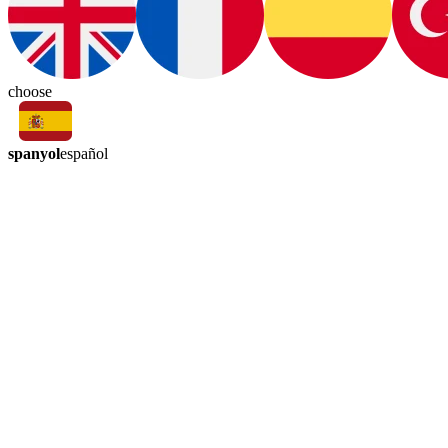
choose
spanyol
español