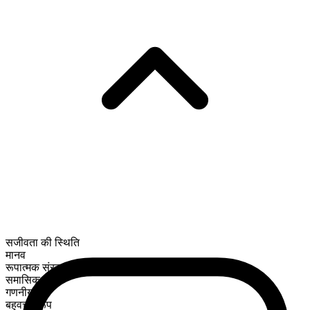
सजीवता की स्थिति
मानव
रूपात्मक संरचना
समासिक
गणनीय
बहुवचन रूप