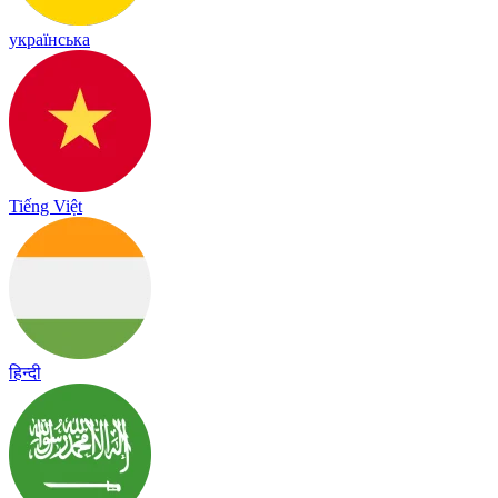
українська
Tiếng Việt
हिन्दी