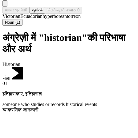
अक्सर भ्रमित
0
तुकांत
4
मिलते-जुलते उच्चारण
0
Victorian
Ecuadorian
hyperborean
torreon
Noun
(
1
)
अंग्रेज़ी में "historian"की परिभाषा
और अर्थ
Historian
संज्ञा
01
इतिहासकार
,
इतिहासज्ञ
someone who studies or records historical events
व्याकरणिक जानकारी