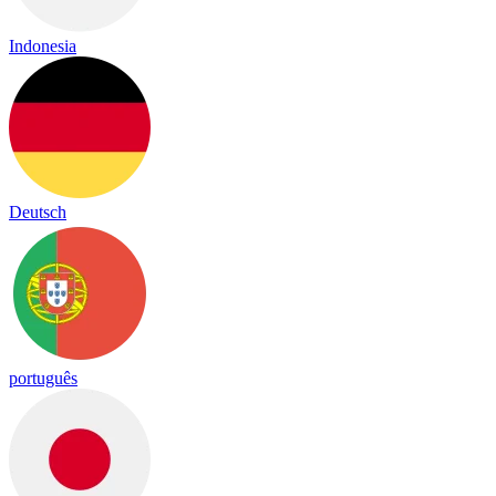
Indonesia
Deutsch
português