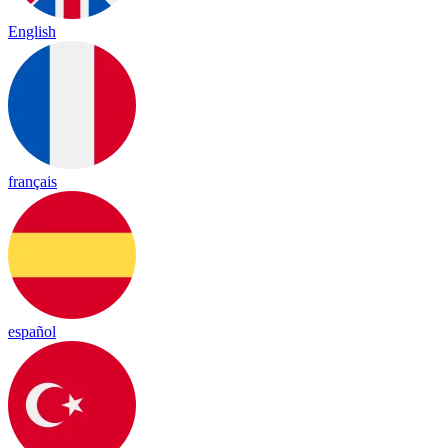
English
français
español