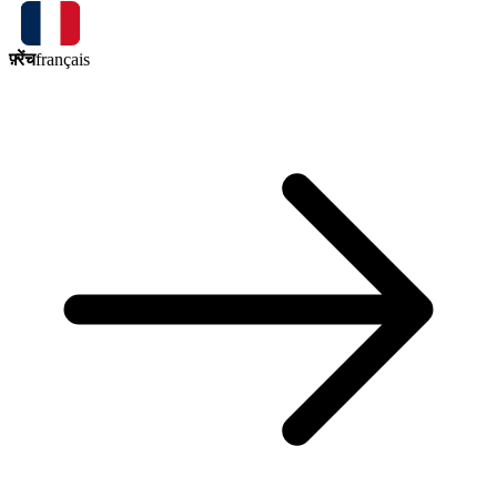
फ़्रेंच
français