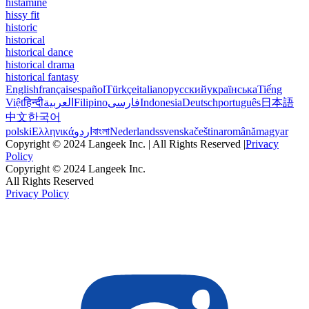
histamine
hissy fit
historic
historical
historical dance
historical drama
historical fantasy
English
français
español
Türkçe
italiano
русский
українська
Tiếng
Việt
हिन्दी
العربية
Filipino
فارسی
Indonesia
Deutsch
português
日本語
中文
한국어
polski
Ελληνικά
اردو
বাংলা
Nederlands
svenska
čeština
română
magyar
Copyright © 2024 Langeek Inc. | All Rights Reserved |
Privacy
Policy
Copyright © 2024 Langeek Inc.
All Rights Reserved
Privacy Policy