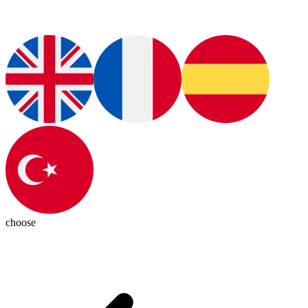
choose