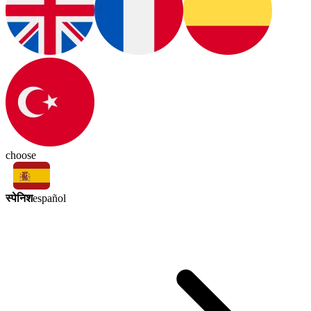
choose
स्पेनिश
español