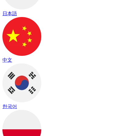
日本語
中文
한국어