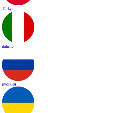
Türkçe
italiano
русский