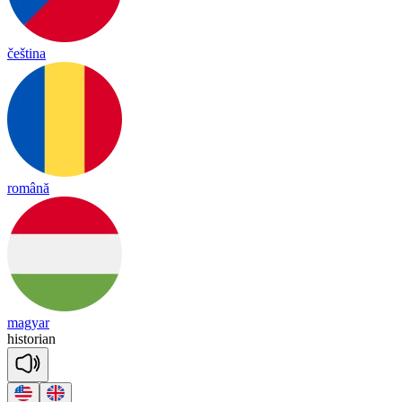
čeština
română
magyar
his
to
rian