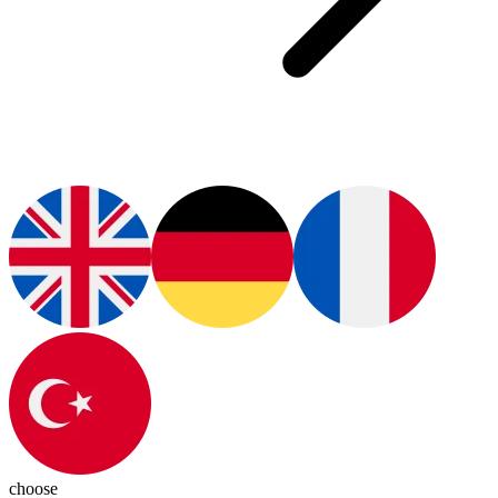
choose