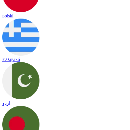
polski
Ελληνικά
اردو