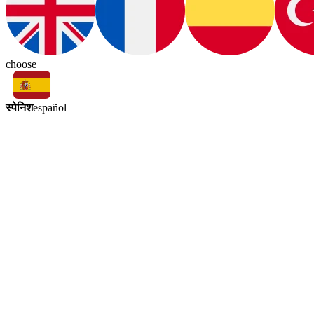
choose
स्पेनिश
español