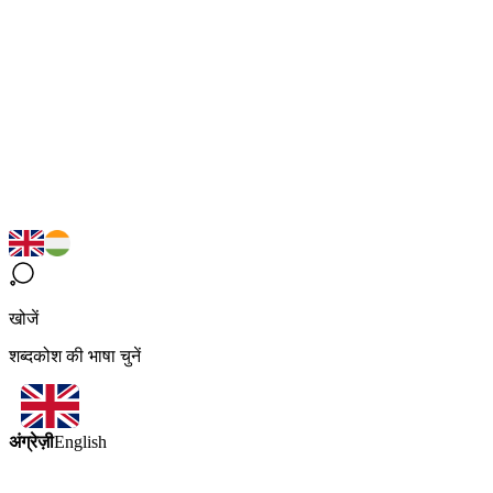
खोजें
शब्दकोश की भाषा चुनें
अंग्रेज़ी
English