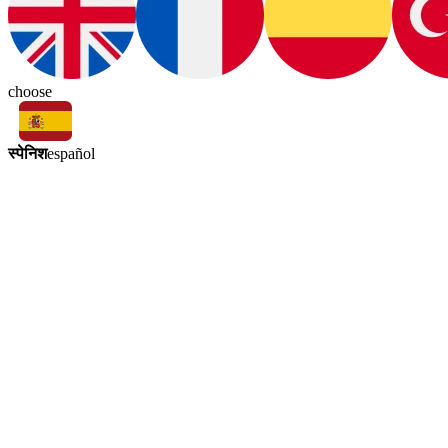
choose
स्पेनिश
español