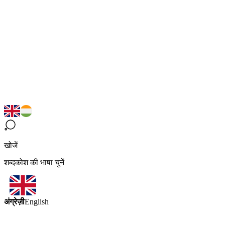
खोजें
शब्दकोश की भाषा चुनें
अंग्रेज़ी
English