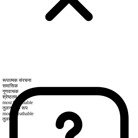
रूपात्मक संरचना
समासिक
गुणवाचक
श्रेष्ठतम रूप
most breathable
तुलनात्मक रूप
more breathable
तुलनीय