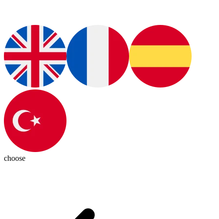
choose