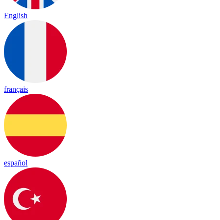
English
français
español