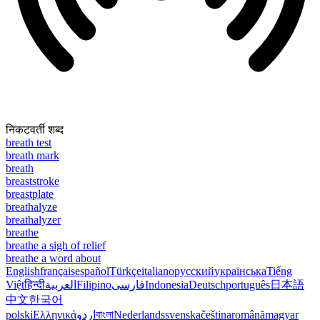
निकटवर्ती शब्द
breath test
breath mark
breath
breaststroke
breastplate
breathalyze
breathalyzer
breathe
breathe a sigh of relief
breathe a word about
English
français
español
Türkçe
italiano
русский
українська
Tiếng
Việt
हिन्दी
العربية
Filipino
فارسی
Indonesia
Deutsch
português
日本語
中文
한국어
polski
Ελληνικά
اردو
বাংলা
Nederlands
svenska
čeština
română
magyar