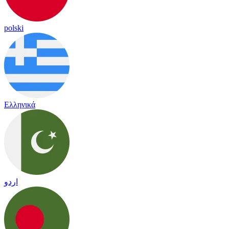
polski
Ελληνικά
اردو