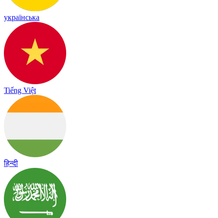
українська
Tiếng Việt
हिन्दी