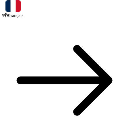
फ़्रेंच
français