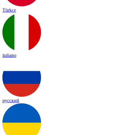
Türkçe
italiano
русский