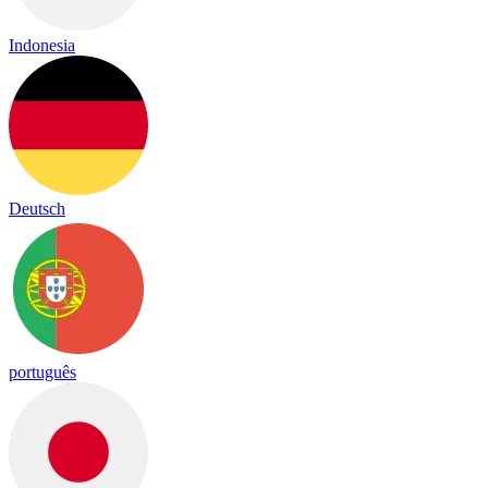
Indonesia
Deutsch
português