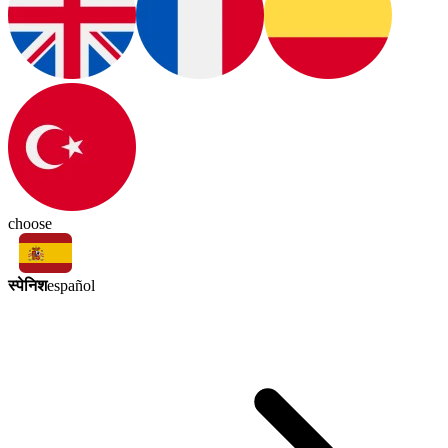
choose
स्पेनिश
español