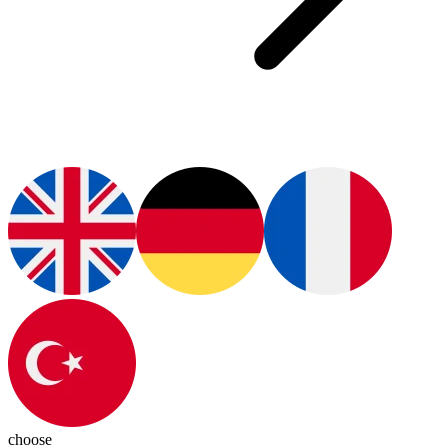
choose