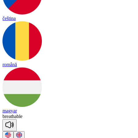
čeština
română
magyar
brea
thable