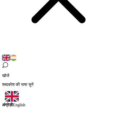
खोजें
शब्दकोश की भाषा चुनें
अंग्रेज़ी
English