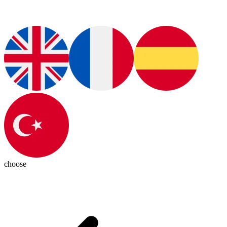
choose