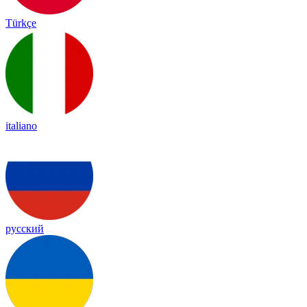
Türkçe
italiano
русский