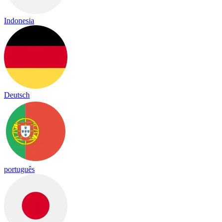
Indonesia
Deutsch
português