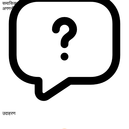
समासिक
अगणनीय
उदाहरण