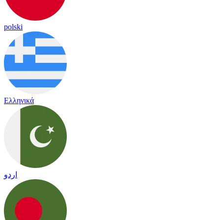
polski
Ελληνικά
اردو