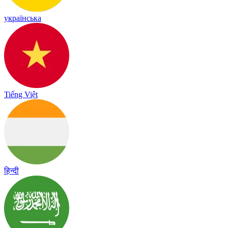
українська
Tiếng Việt
हिन्दी