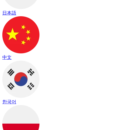
日本語
中文
한국어