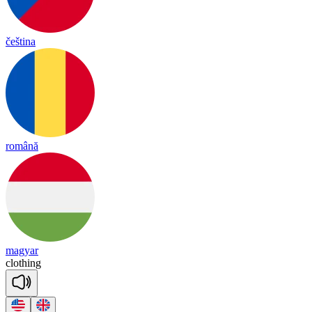
čeština
română
magyar
clo
thing