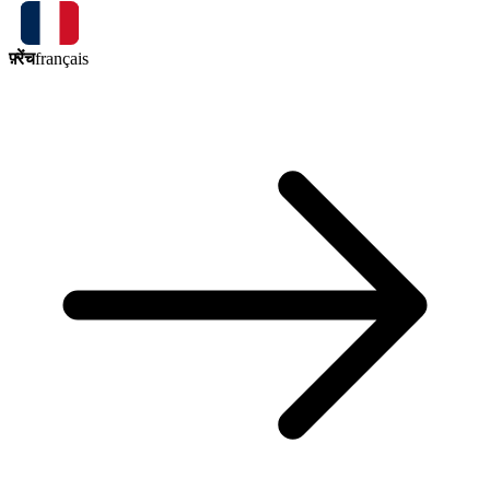
फ़्रेंच
français