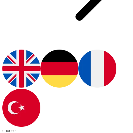
choose