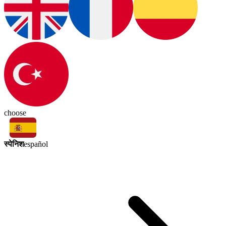
choose
स्पेनिश
español