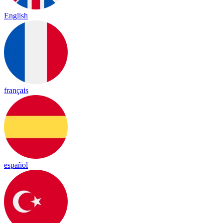
English
français
español