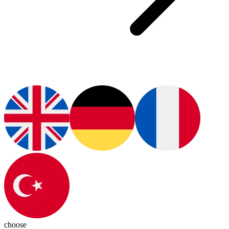
choose