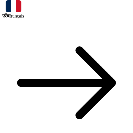
फ़्रेंच
français