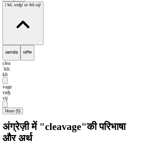
/ˈkli:.vɪʤ/
or /kli.vij/
अक्षरखंड
ध्वनिम
clea
ˈkli:
kli
vage
vɪʤ
vij
Noun
(
5
)
अंग्रेज़ी में "cleavage"की परिभाषा
और अर्थ