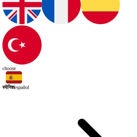
choose
स्पेनिश
español