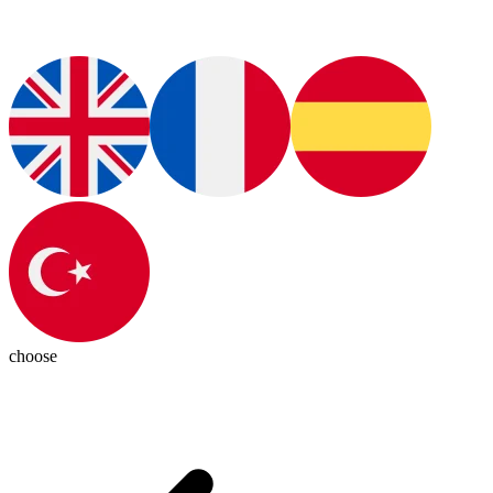
choose