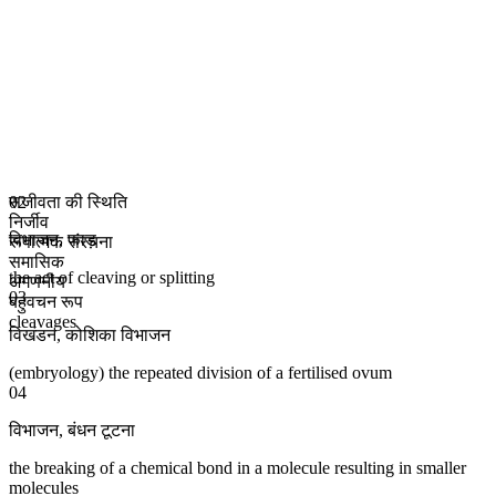
सजीवता की स्थिति
02
निर्जीव
विभाजन
,
फाड़
रूपात्मक संरचना
समासिक
the act of cleaving or splitting
अगणनीय
03
बहुवचन रूप
cleavages
विखंडन
,
कोशिका विभाजन
(embryology) the repeated division of a fertilised ovum
04
विभाजन
,
बंधन टूटना
the breaking of a chemical bond in a molecule resulting in smaller
molecules