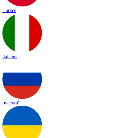
Türkçe
italiano
русский