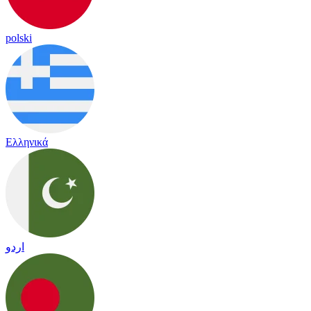
polski
Ελληνικά
اردو