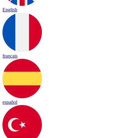
English
français
español