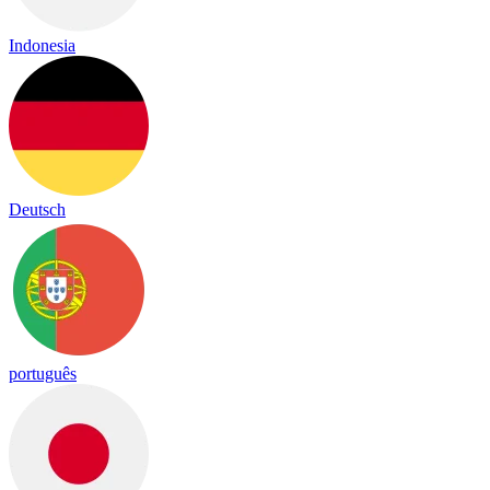
Indonesia
Deutsch
português