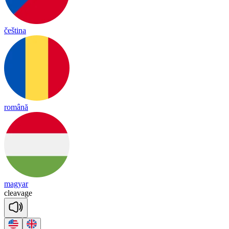
čeština
română
magyar
clea
vage