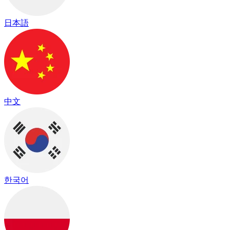
日本語
中文
한국어