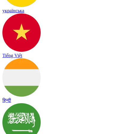
українська
Tiếng Việt
हिन्दी