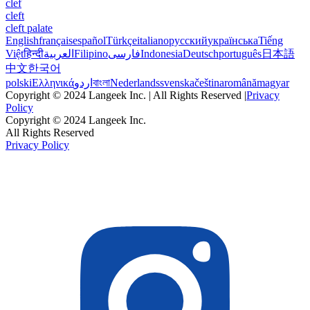
clef
cleft
cleft palate
English
français
español
Türkçe
italiano
русский
українська
Tiếng
Việt
हिन्दी
العربية
Filipino
فارسی
Indonesia
Deutsch
português
日本語
中文
한국어
polski
Ελληνικά
اردو
বাংলা
Nederlands
svenska
čeština
română
magyar
Copyright © 2024 Langeek Inc. | All Rights Reserved |
Privacy
Policy
Copyright © 2024 Langeek Inc.
All Rights Reserved
Privacy Policy