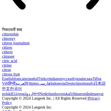
निकटवर्ती शब्द
citizenship
citizenry
citizen journalism
citizen
cithern
citrange
citric acid
citrine
citron
citrous fruit
English
français
español
Türkçe
italiano
русский
українська
Tiếng
Việt
हिन्दी
العربية
Filipino
فارسی
Indonesia
Deutsch
português
日本語
中文
한국어
polski
Ελληνικά
اردو
বাংলা
Nederlands
svenska
čeština
română
magyar
Copyright © 2024 Langeek Inc. | All Rights Reserved |
Privacy
Policy
Copyright © 2024 Langeek Inc.