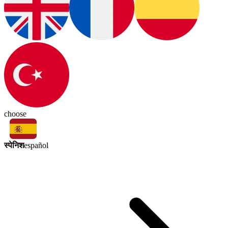
choose
स्पेनिश
español