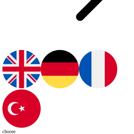
choose