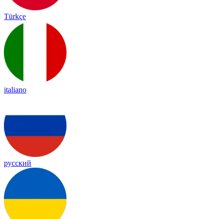
Türkçe
italiano
русский