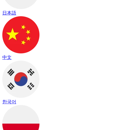
日本語
中文
한국어