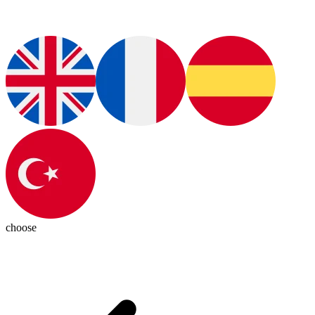
choose