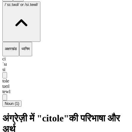
/ˈsɪ.təʊl/
or /si.tewl/
अक्षरखंड
ध्वनिम
ci
ˈsɪ
si
tole
təʊl
tewl
Noun
(
1
)
अंग्रेज़ी में "citole"की परिभाषा और
अर्थ