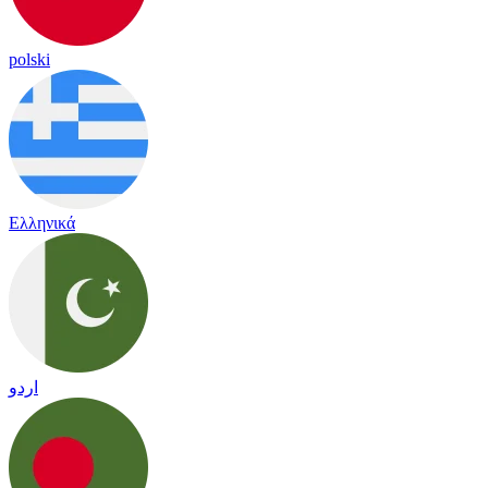
polski
Ελληνικά
اردو