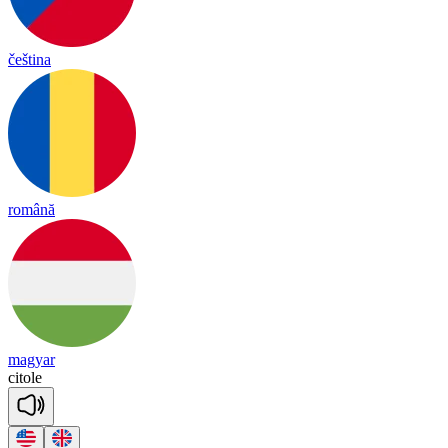
čeština
română
magyar
ci
tole