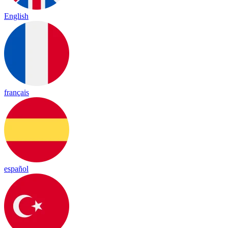
English
français
español