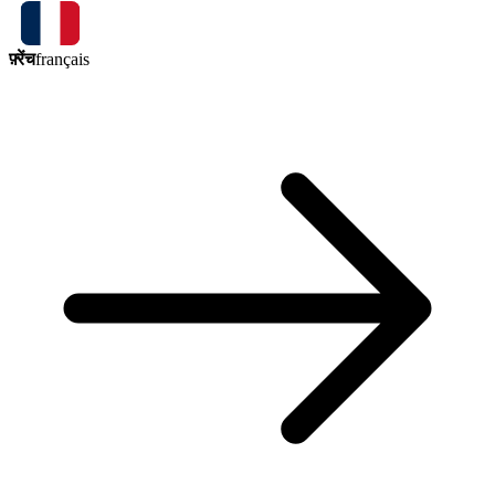
फ़्रेंच
français