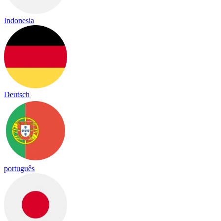
Indonesia
Deutsch
português