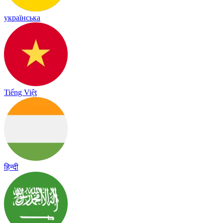
українська
Tiếng Việt
हिन्दी