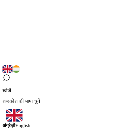
खोजें
शब्दकोश की भाषा चुनें
अंग्रेज़ी
English