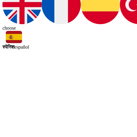
choose
स्पेनिश
español