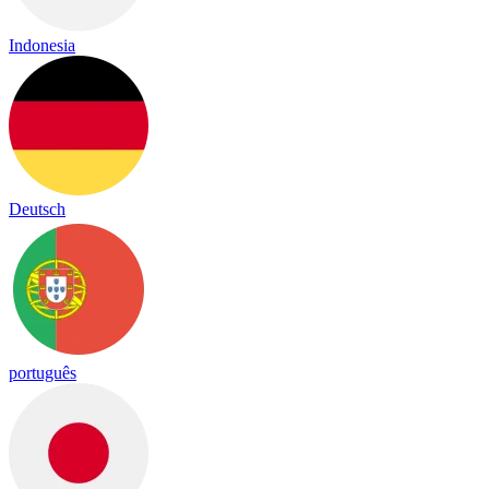
Indonesia
Deutsch
português