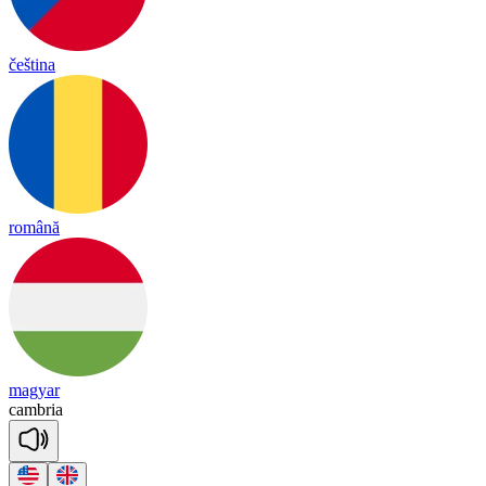
čeština
română
magyar
camb
ria