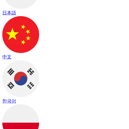
日本語
中文
한국어