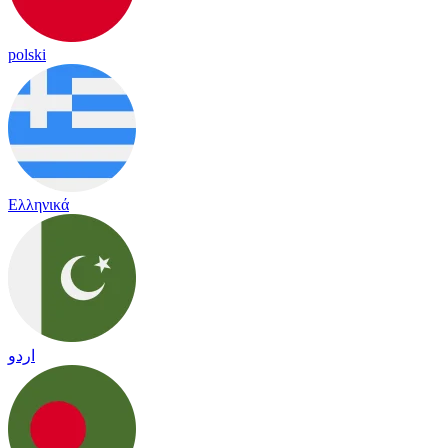
polski
Ελληνικά
اردو