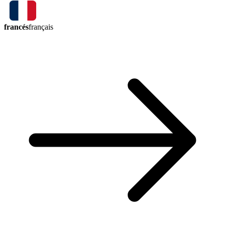
francés
français