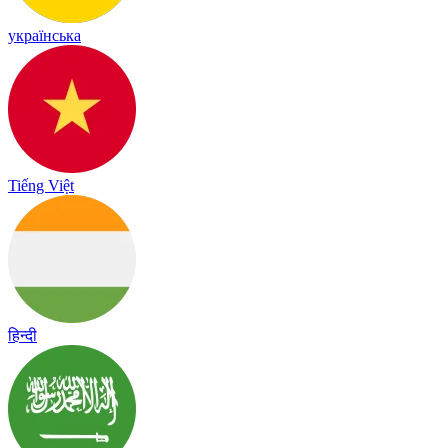
українська
Tiếng Việt
हिन्दी