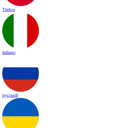
Türkçe
italiano
русский