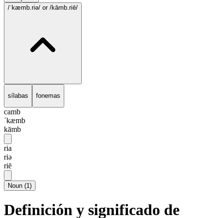
/ˈkæmb.riə/
or /kāmb.riē/
sílabas
fonemas
camb
ˈkæmb
kāmb
ria
riə
riē
Noun
(
1
)
Definición y significado de