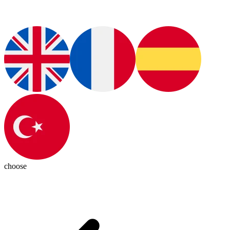
choose