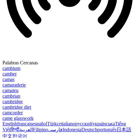
Palabras Cercanas
cambium
camber
camas
camaraderie
camaieu
cambrian
cambridge
cambridge diet
camcorder
came glasswork
English
français
español
Türkçe
italiano
русский
українська
Tiếng
Việt
हिन्दी
العربية
Filipino
فارسی
Indonesia
Deutsch
português
日本語
中文
한국어