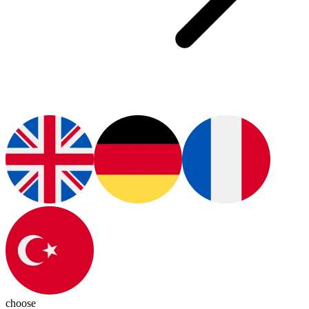
choose