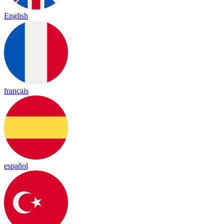
English
français
español