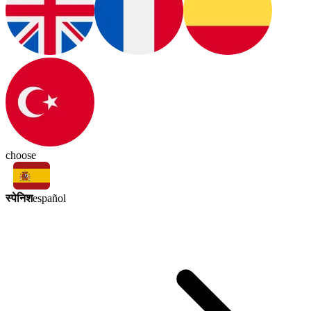
choose
स्पेनिश
español