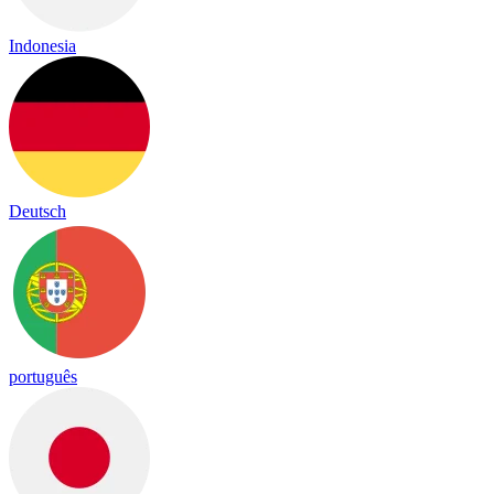
Indonesia
Deutsch
português