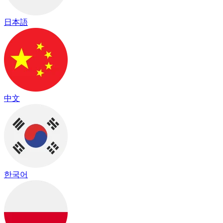
日本語
中文
한국어