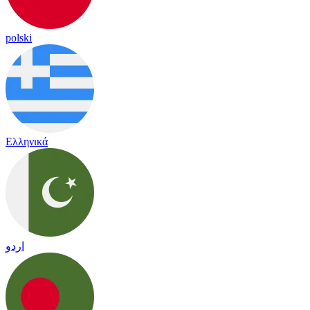
polski
Ελληνικά
اردو