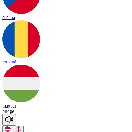
čeština
română
magyar
bridge