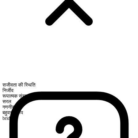
सजीवता की स्थिति
निर्जीव
रूपात्मक संरचना
सरल
गणनीय
बहुवचन रूप
bridges