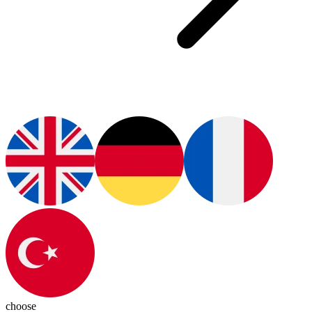
choose