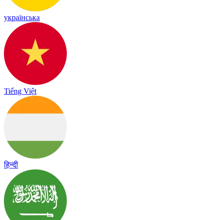
українська
Tiếng Việt
हिन्दी