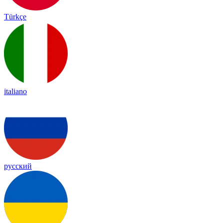
Türkçe
italiano
русский