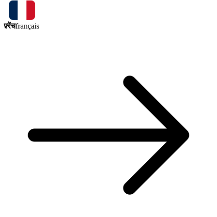
फ़्रेंच
français