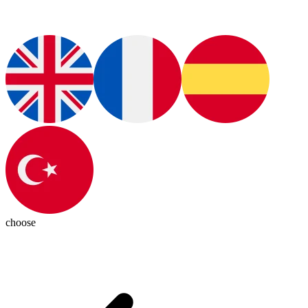
choose