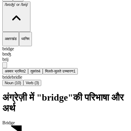
/brɪʤ/
or /brij/
अक्षरखंड
ध्वनिम
bridge
brɪʤ
brij
अक्सर भ्रमित
2
तुकांत
4
मिलते-जुलते उच्चारण
1
bride
bridle
Noun
(
10
)
Verb
(
3
)
अंग्रेज़ी में "bridge"की परिभाषा और
अर्थ
Bridge