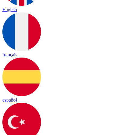
English
français
español