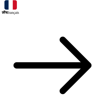
फ़्रेंच
français