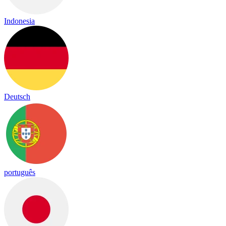
Indonesia
Deutsch
português