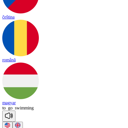
čeština
română
magyar
to
go
swimming