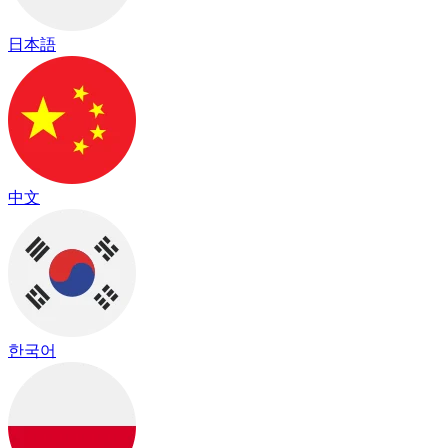
日本語
中文
한국어