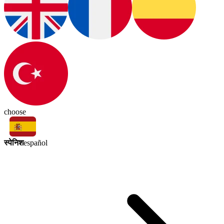
choose
स्पेनिश
español