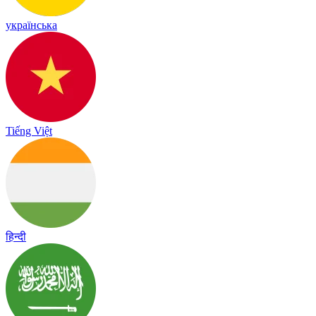
українська
Tiếng Việt
हिन्दी