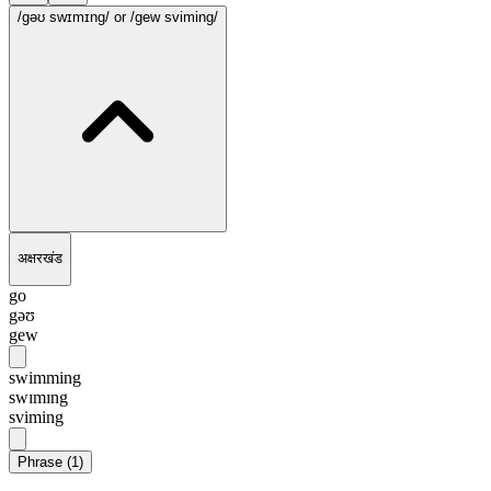
/gəʊ swɪmɪng/
or /gew sviming/
अक्षरखंड
go
gəʊ
gew
swimming
swɪmɪng
sviming
Phrase
(
1
)