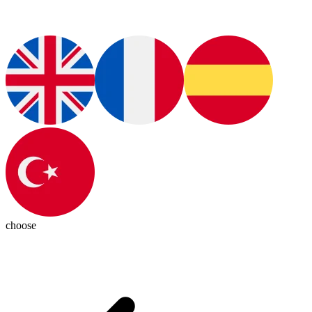
choose