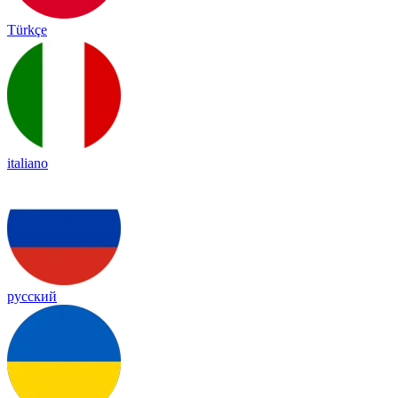
Türkçe
italiano
русский