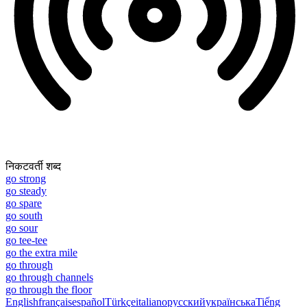
निकटवर्ती शब्द
go strong
go steady
go spare
go south
go sour
go tee-tee
go the extra mile
go through
go through channels
go through the floor
English
français
español
Türkçe
italiano
русский
українська
Tiếng