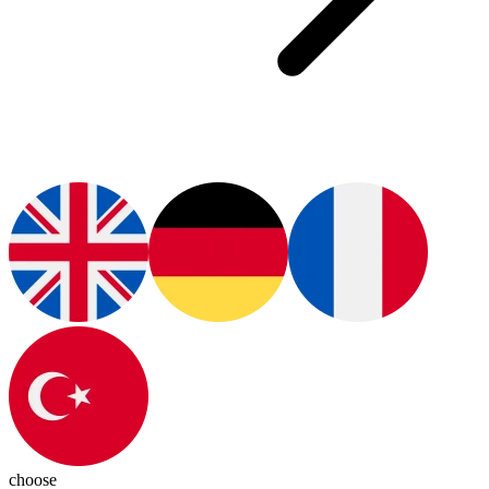
choose