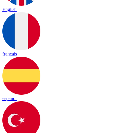
English
français
español