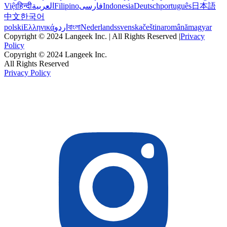
Việt
हिन्दी
العربية
Filipino
فارسی
Indonesia
Deutsch
português
日本語
中文
한국어
polski
Ελληνικά
اردو
বাংলা
Nederlands
svenska
čeština
română
magyar
Copyright © 2024 Langeek Inc. | All Rights Reserved |
Privacy
Policy
Copyright © 2024 Langeek Inc.
All Rights Reserved
Privacy Policy