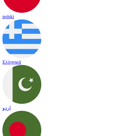
polski
Ελληνικά
اردو