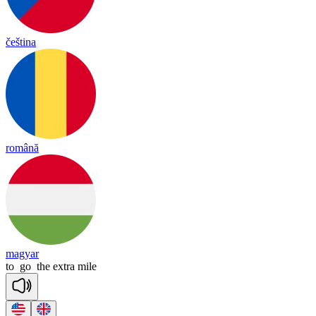
čeština
română
magyar
to
go
the
extra
mile