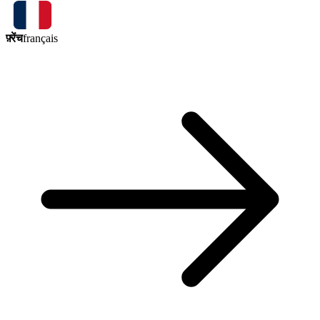
फ़्रेंच
français