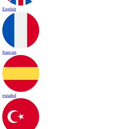
English
français
español