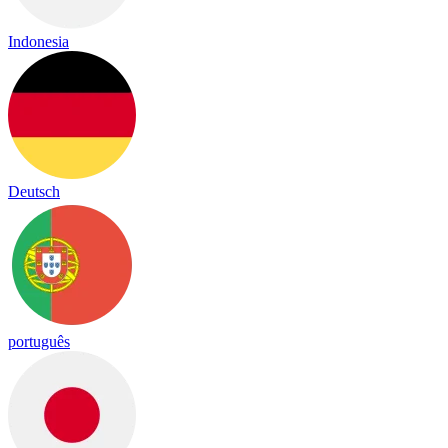
Indonesia
Deutsch
português