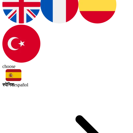
choose
स्पेनिश
español