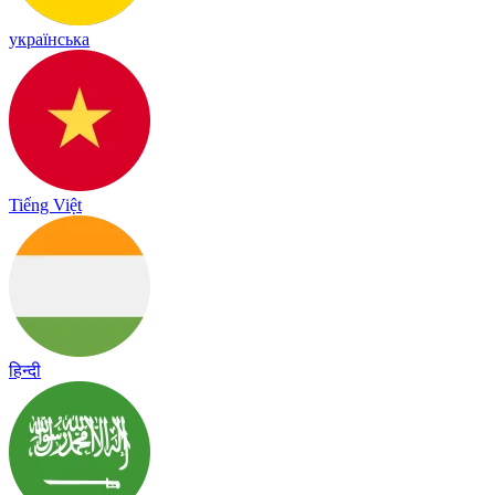
українська
Tiếng Việt
हिन्दी