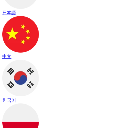
日本語
中文
한국어