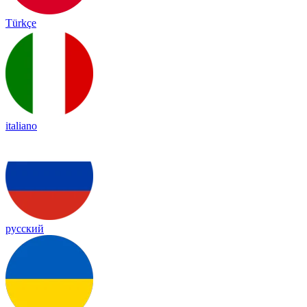
Türkçe
italiano
русский