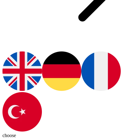
choose