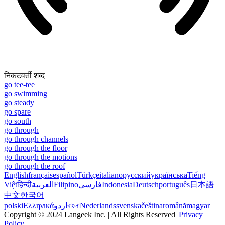
निकटवर्ती शब्द
go tee-tee
go swimming
go steady
go spare
go south
go through
go through channels
go through the floor
go through the motions
go through the roof
English
français
español
Türkçe
italiano
русский
українська
Tiếng
Việt
हिन्दी
العربية
Filipino
فارسی
Indonesia
Deutsch
português
日本語
中文
한국어
polski
Ελληνικά
اردو
বাংলা
Nederlands
svenska
čeština
română
magyar
Copyright © 2024 Langeek Inc. | All Rights Reserved |
Privacy
Policy