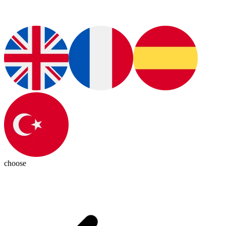
choose