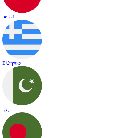
polski
Ελληνικά
اردو