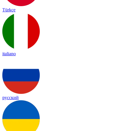
Türkçe
italiano
русский