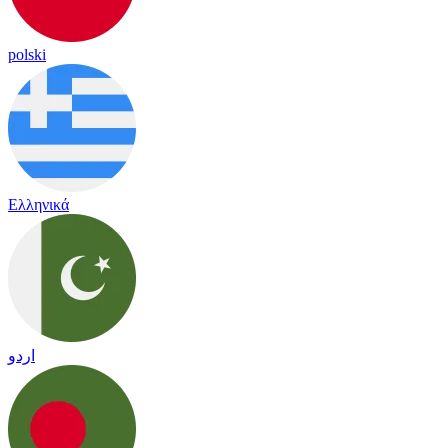
polski
Ελληνικά
اردو