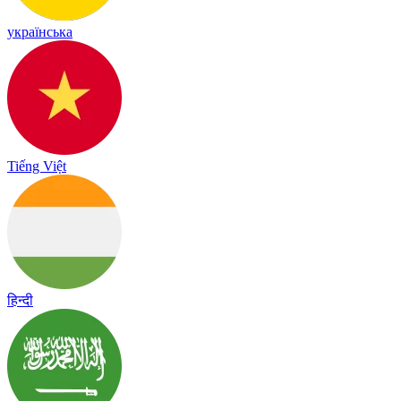
українська
Tiếng Việt
हिन्दी