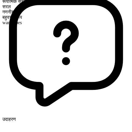
रूपात्मक संरचना
सरल
गणनीय
बहुवचन रूप
wardrobes
उदाहरण