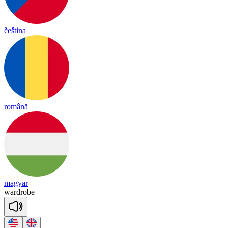
čeština
română
magyar
ward
robe