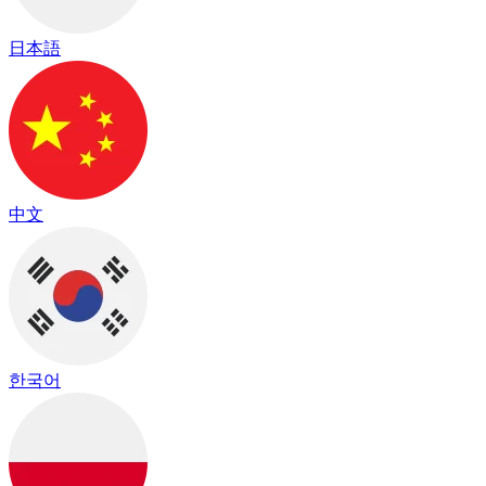
日本語
中文
한국어