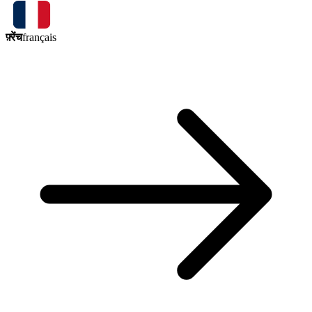
फ़्रेंच
français