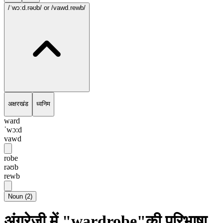
/ˈwɔ:d.rəʊb/
or /vawd.rewb/
अक्षरखंड
ध्वनिम
ward
ˈwɔ:d
vawd
robe
rəʊb
rewb
Noun
(
2
)
अंग्रेज़ी में "wardrobe"की परिभाषा