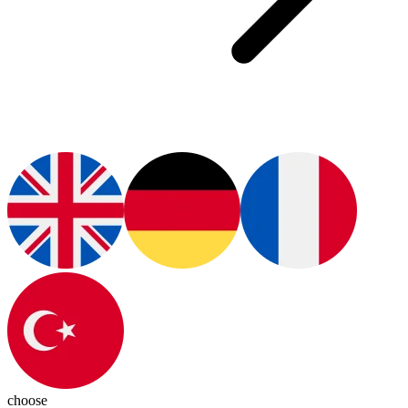
choose