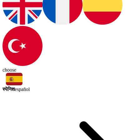
choose
स्पेनिश
español