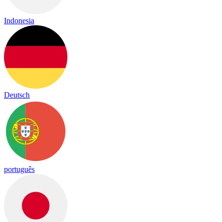
Indonesia
Deutsch
português