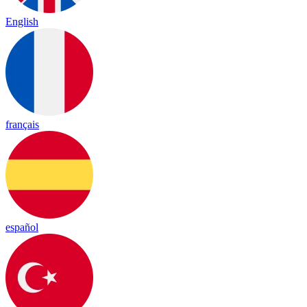
English
français
español