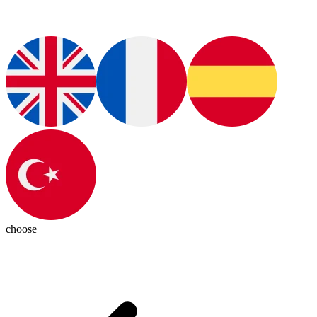
choose