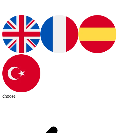
choose