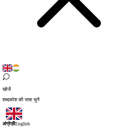
खोजें
शब्दकोश की भाषा चुनें
अंग्रेज़ी
English