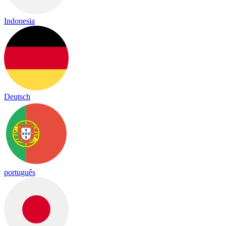
Indonesia
Deutsch
português