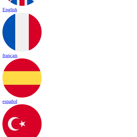
English
français
español