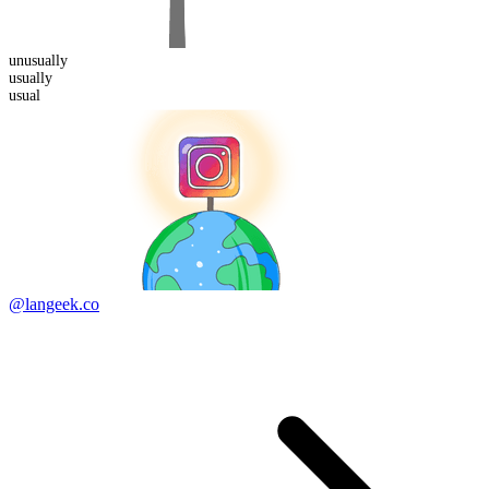
un
usually
usual
ly
usual
@langeek.co