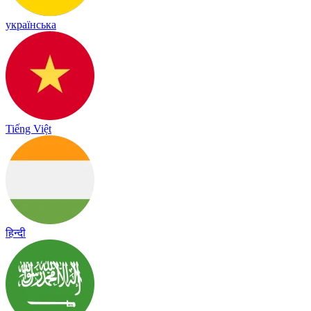
українська
Tiếng Việt
हिन्दी