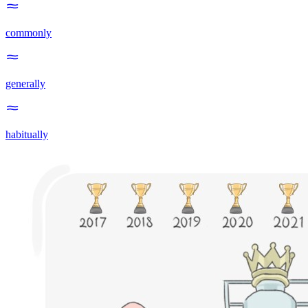
commonly
generally
habitually