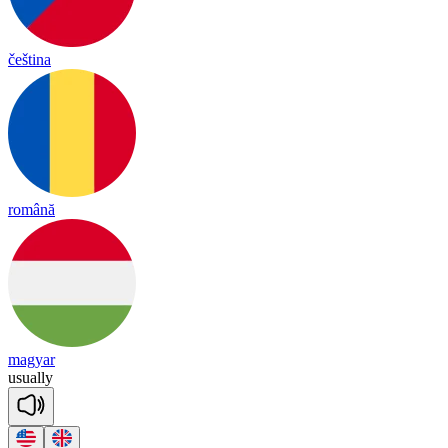
čeština
română
magyar
u
sua
lly