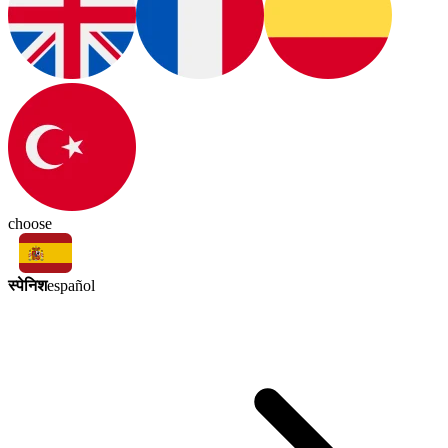
choose
स्पेनिश
español