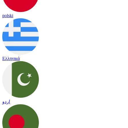
polski
Ελληνικά
اردو