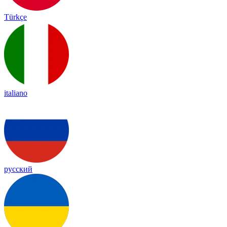
Türkçe
italiano
русский