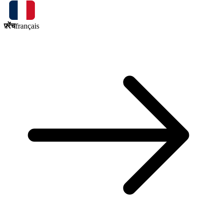
फ़्रेंच
français