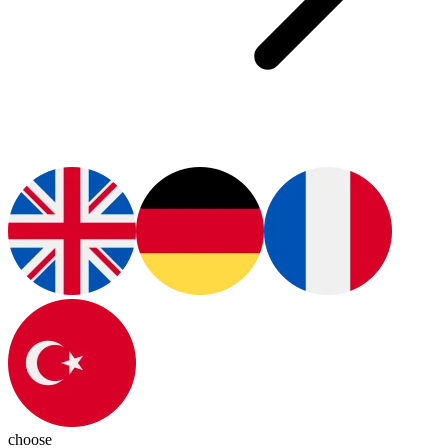
choose