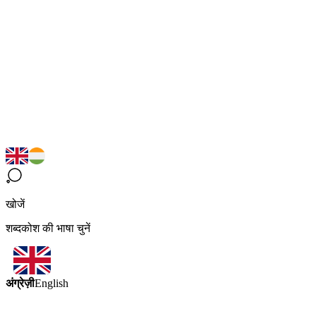
खोजें
शब्दकोश की भाषा चुनें
अंग्रेज़ी
English