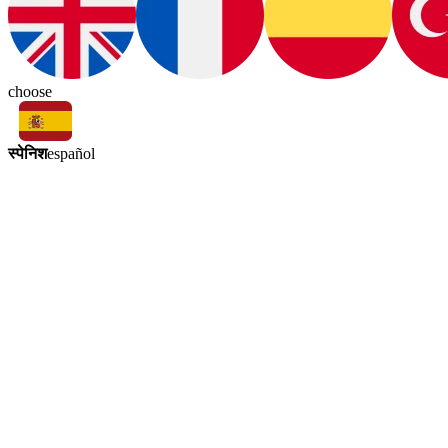
choose
स्पेनिश
español