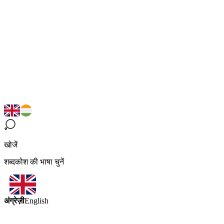
खोजें
शब्दकोश की भाषा चुनें
अंग्रेज़ी
English