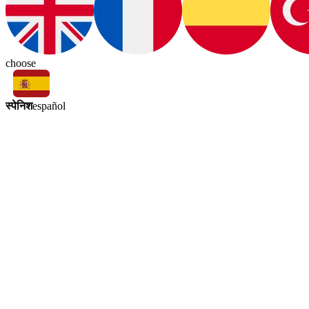
choose
स्पेनिश
español