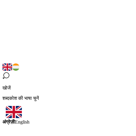
खोजें
शब्दकोश की भाषा चुनें
अंग्रेज़ी
English