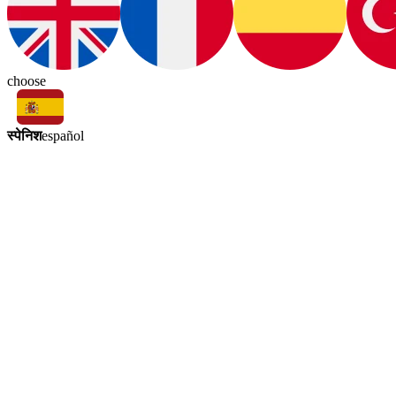
choose
स्पेनिश
español