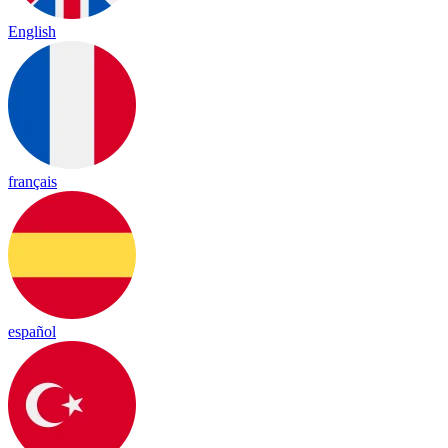
English
français
español