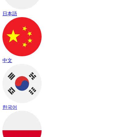
日本語
中文
한국어