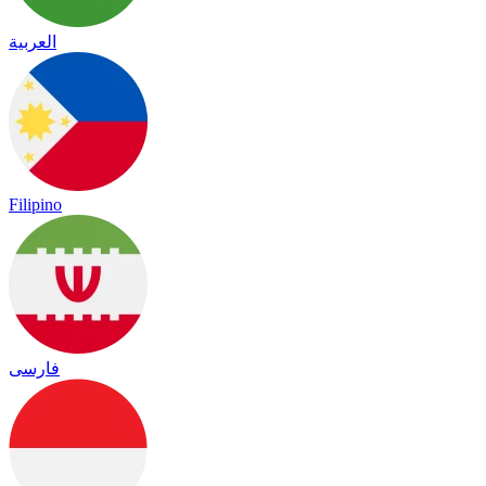
العربية
Filipino
فارسی