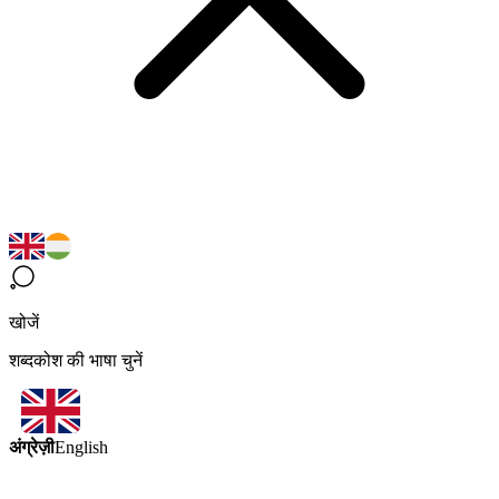
खोजें
शब्दकोश की भाषा चुनें
अंग्रेज़ी
English