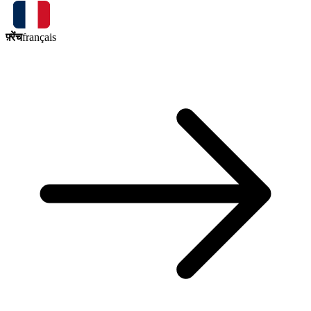
फ़्रेंच
français