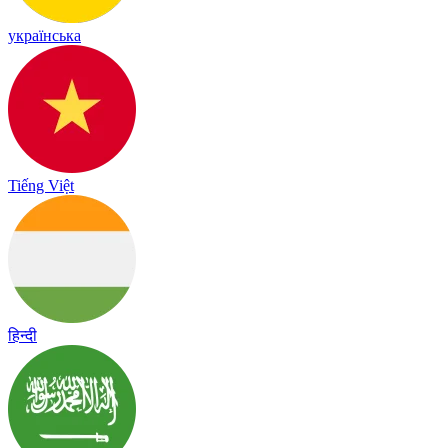
українська
Tiếng Việt
हिन्दी