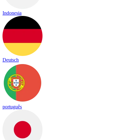
Indonesia
Deutsch
português