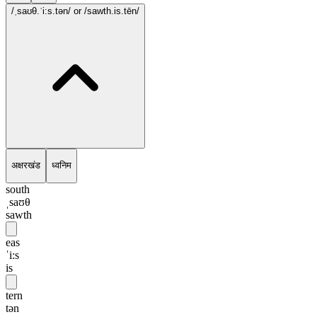
/ˌsaʊθ.ˈi:s.tən/
or /sawth.is.tēn/
अक्षरखंड
ध्वनिम
south
ˌsaʊθ
sawth
eas
ˈi:s
is
tern
tən