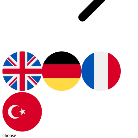
choose