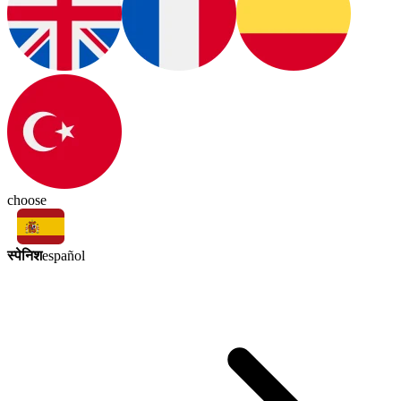
choose
स्पेनिश
español