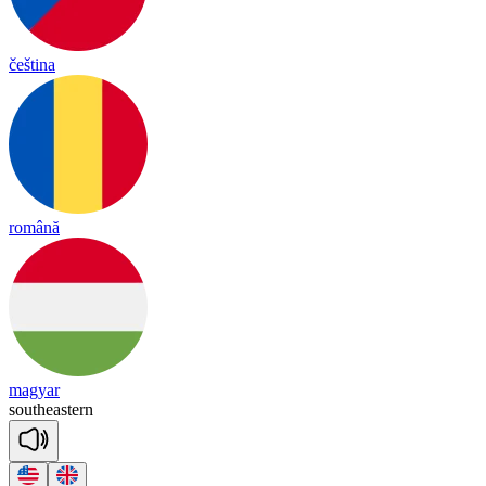
čeština
română
magyar
south
eas
tern