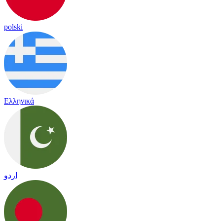
polski
Ελληνικά
اردو