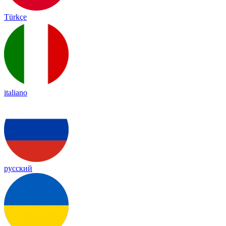
Türkçe
italiano
русский