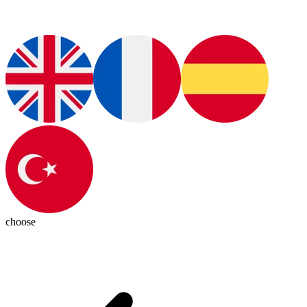
choose