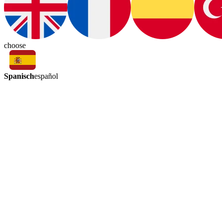
choose
Spanisch
español