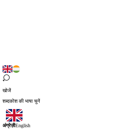
खोजें
शब्दकोश की भाषा चुनें
अंग्रेज़ी
English