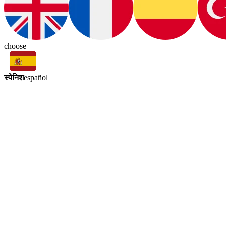
choose
स्पेनिश
español