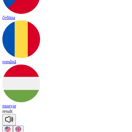
čeština
română
magyar
re
sult