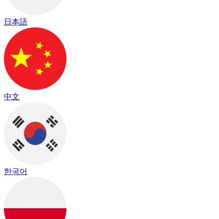
日本語
中文
한국어