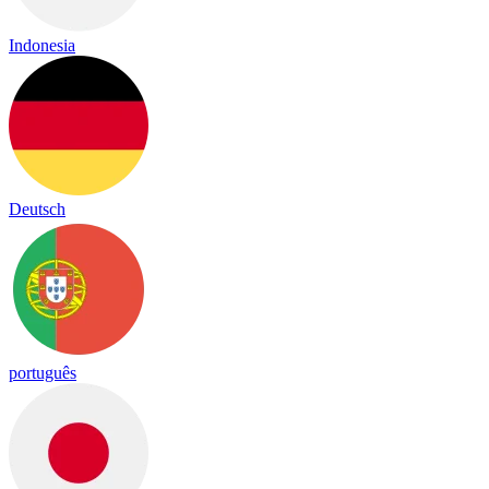
Indonesia
Deutsch
português