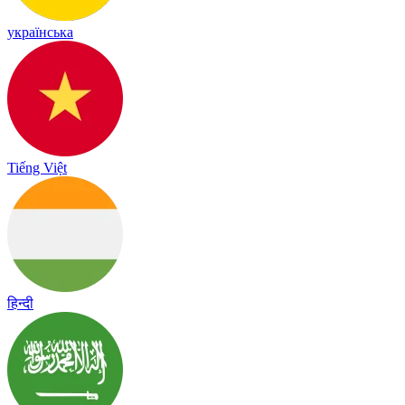
українська
Tiếng Việt
हिन्दी