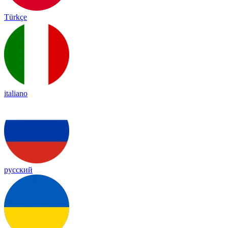
Türkçe
italiano
русский