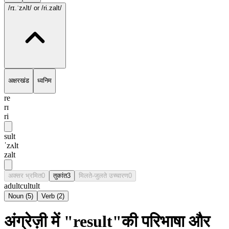
/rɪ.ˈzʌlt/
or /ri.zalt/
अक्षरखंड
ध्वनिम
re
rɪ
ri
sult
ˈzʌlt
zalt
अक्सर भ्रमित
0
तुकांत
3
मिलते-जुलते उच्चारण
0
adult
cult
ult
Noun
(
5
)
Verb
(
2
)
अंग्रेज़ी में "result"की परिभाषा और