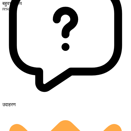
बहुवचन रूप
results
उदाहरण