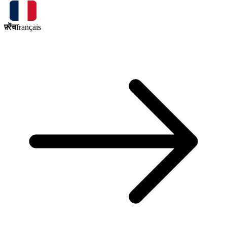
फ़्रेंच
français