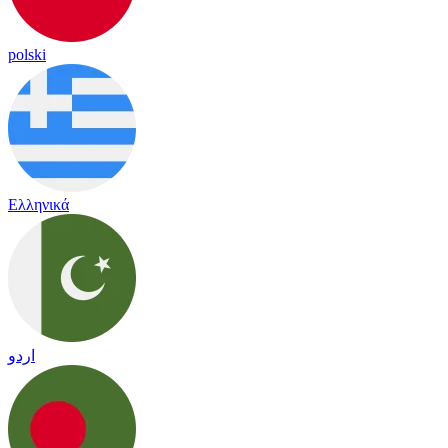
polski
Ελληνικά
اردو