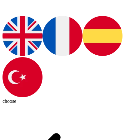
choose