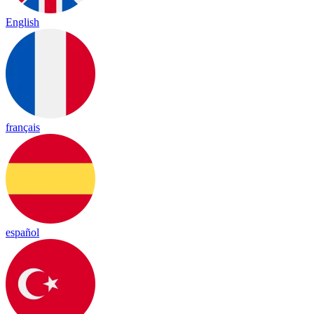
English
français
español