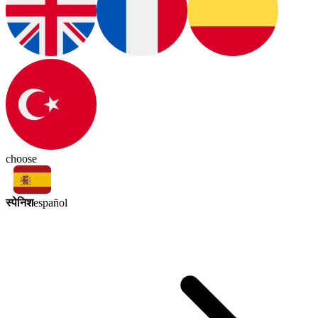
choose
स्पेनिश
español