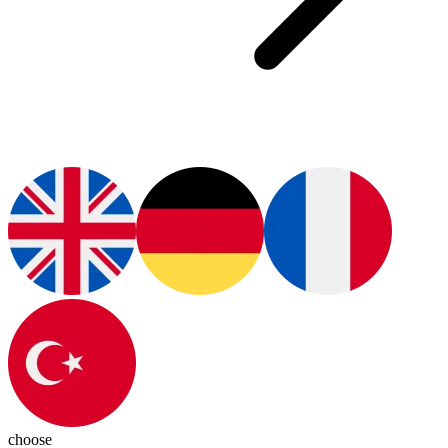
choose