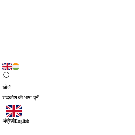
खोजें
शब्दकोश की भाषा चुनें
अंग्रेज़ी
English