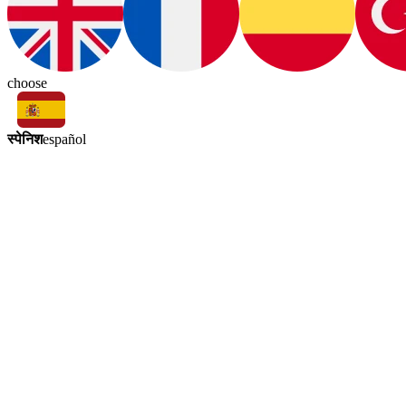
choose
स्पेनिश
español