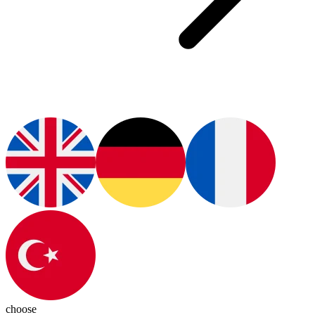
choose