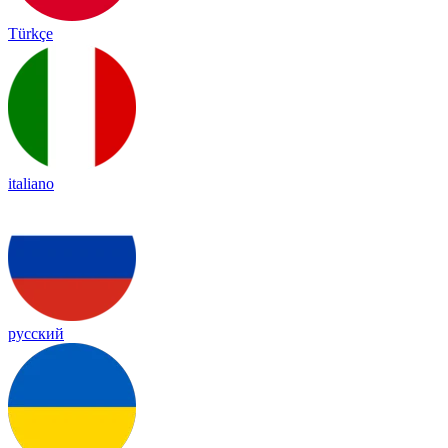
Türkçe
italiano
русский