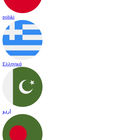
polski
Ελληνικά
اردو