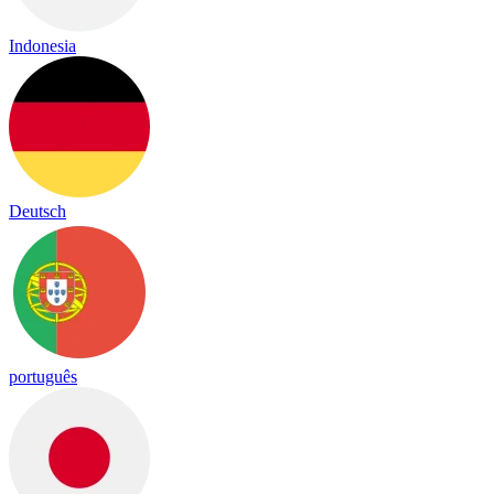
Indonesia
Deutsch
português