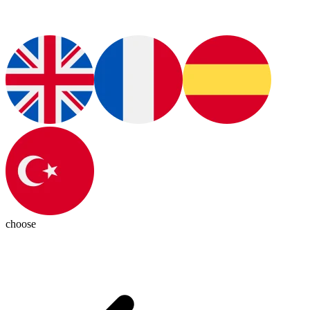
choose