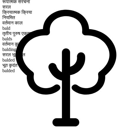
रूपात्मक संरचना
सरल
क्रियात्मक क्रिया
नियमित
वर्तमान काल
bald
तृतीय पुरुष एकवचन
balds
वर्तमान कृदंत
balding
सरल भूतकाल
balded
भूत कृदंत
balded