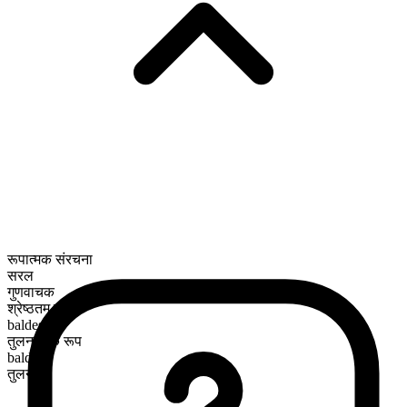
रूपात्मक संरचना
सरल
गुणवाचक
श्रेष्ठतम रूप
baldest
तुलनात्मक रूप
balder
तुलनीय