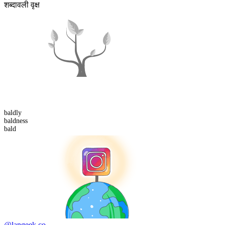
शब्दावली वृक्ष
bald
ly
bald
ness
bald
@langeek.co