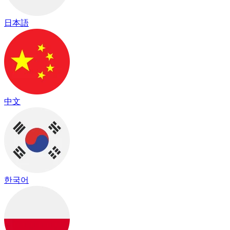
日本語
中文
한국어