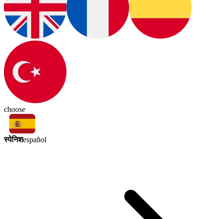
choose
स्पेनिश
español