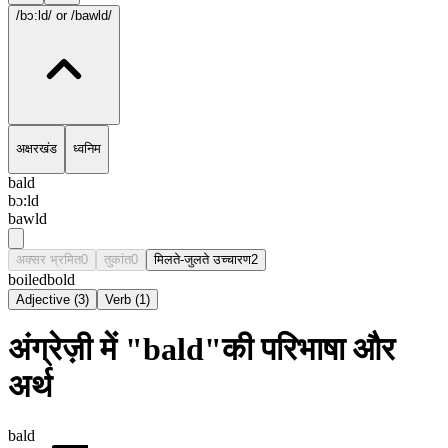
/bɔ:ld/
or /bawld/
अक्षरखंड
ध्वनिम
bald
bɔ:ld
bawld
अक्सर भ्रमित
0
तुकांत
0
मिलते-जुलते उच्चारण
2
boiled
bold
Adjective
(
3
)
Verb
(
1
)
अंग्रेज़ी में "bald"की परिभाषा और
अर्थ
bald