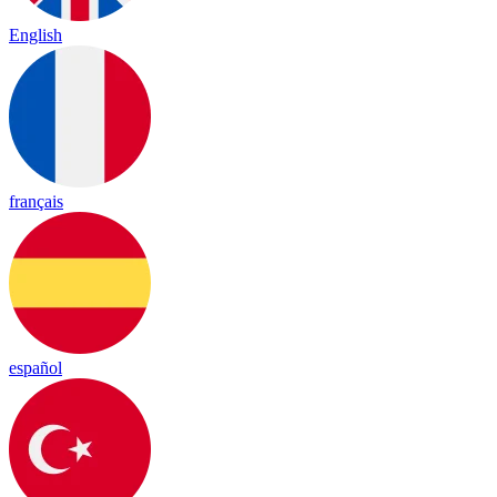
English
français
español