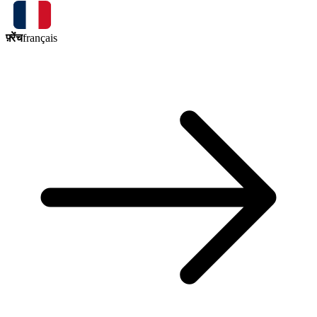
फ़्रेंच
français