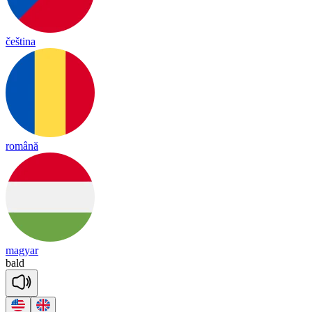
čeština
română
magyar
bald