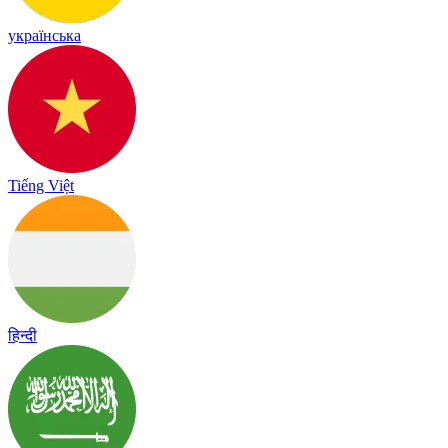
українська
Tiếng Việt
हिन्दी