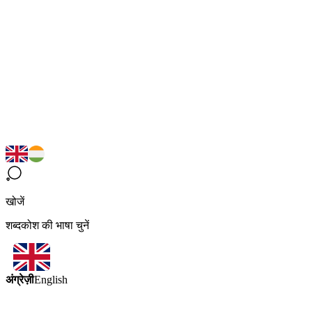
खोजें
शब्दकोश की भाषा चुनें
अंग्रेज़ी
English