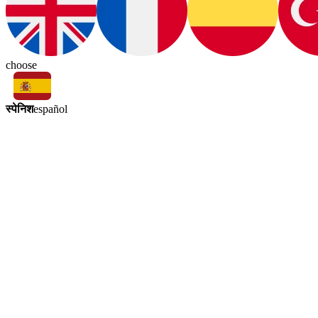
choose
स्पेनिश
español