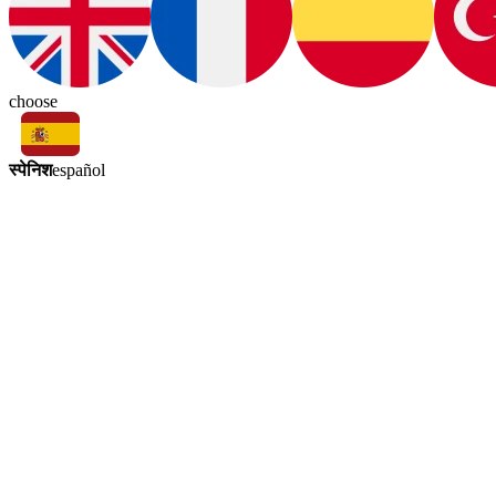
choose
स्पेनिश
español