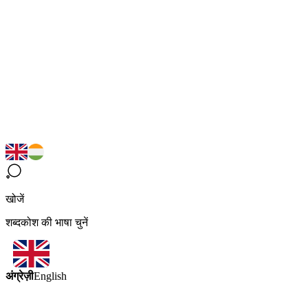
खोजें
शब्दकोश की भाषा चुनें
अंग्रेज़ी
English